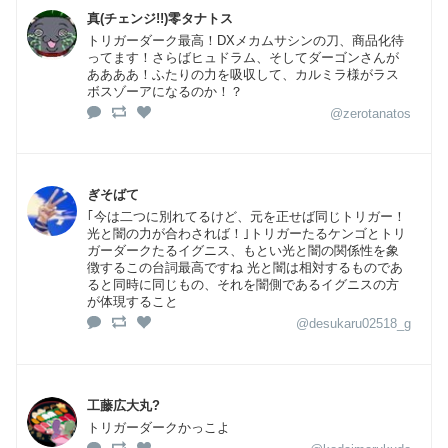
真(チェンジ!!)零タナトス
トリガーダーク最高！DXメカムサシンの刀、商品化待
ってます！さらばヒュドラム、そしてダーゴンさんが
ああああ！ふたりの力を吸収して、カルミラ様がラス
ボスゾーアになるのか！？
@zerotanatos
ぎそばて
｢今は二つに別れてるけど、元を正せば同じトリガー！
光と闇の力が合わされば！｣トリガーたるケンゴとトリ
ガーダークたるイグニス、もとい光と闇の関係性を象
徴するこの台詞最高ですね 光と闇は相対するものであ
ると同時に同じもの、それを闇側であるイグニスの方
が体現すること
@desukaru02518_g
工藤広大丸?
トリガーダークかっこよ