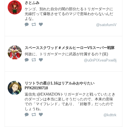
さとふみ
ケンゴ、別れた自分の闇の部分たるトリガーダークに
光線打って爆散させてるのマジで意味わからないんだ
よな。
@satofumiV
スペーススクワッド＃メタルヒーローVSスーパー戦隊
何故に、トリガーダークに武器が付属するの？(笑)
@u0nPIXveaPxwi8j
リツトラの星@1.16はリアルみおやりたい
PFK20190718
返信先:@EXAMZIONトリガーダークと戦っていたとき
のダーゴンは本当に楽しそうだったので、本来の意味
での「マイフレンド」であり、「好敵手」だったので
しょうね。
@kdttrk