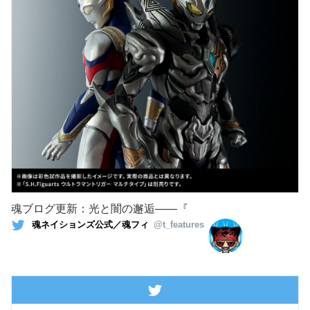
魂ブログ更新：光と闇の邂逅――『
魂ネイションズ公式／魂フィ
@t_features