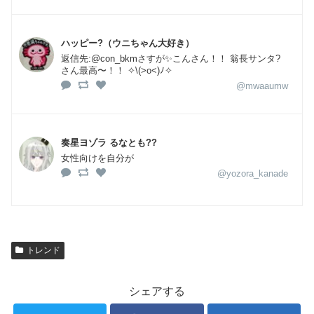
ハッピー?（ウニちゃん大好き）
返信先:@con_bkmさすが✨こんさん！！ 翁長サンタ?
さん最高〜！！ ✧\(>o<)ﾉ✧
@mwaaumw
奏星ヨゾラ るなとも??
女性向けを自分が
@yozora_kanade
トレンド
シェアする