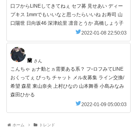
口フからLlNEしてきてねぇ セフ募 見せあい ディー
プキス 1mmでもいいなと思ったらいいね お寿司 山
口陽世 日向坂46 深津絵里 凛音とうか 高橋しょう子
2022-01-08 22:50:03
蘭
さん
こんちゃ ぉナ動とヵ需要ある系？ フ◦ロフみてLlΝΕ
おくってぇ びっち チャット メル友募集 ライン交換/
希望 森星 東山奈央 上村ひなの 山本舞香 小島みなみ
森田ひかる
2022-01-09 05:00:03
ホーム
トレンド