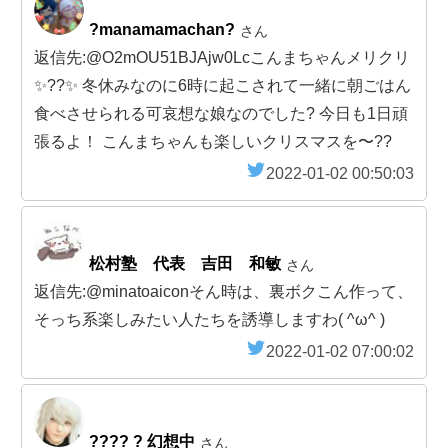
?manamamachan?
さん
返信先:@O2mOU51BJAjw0Lcこんまちゃんメリクリ
✨??✨ 冬休みなのに6時に起こされて一緒に朝ごはん
食べさせられる可哀想な娘なのでした? 今日も1日頑
張るよ！ こんまちゃんも楽しいクリスマスを〜??
2022-01-02 00:50:03
松村塾 代表 吉田 和敏
さん
返信先:@minatoaiconそん時は、裏ボクこん作って、
そっち系楽しみたい人たちを誘導しますわ( ^ω^ )
2022-01-02 07:00:02
???? ? 幻想中
さん