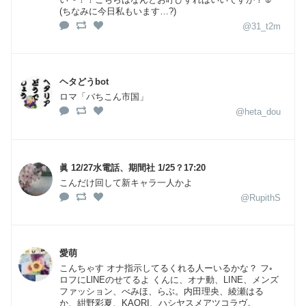
(ちなみに今日私もいます…?)
@31_t2m
ヘタどうbot
ロマ「バちこん市国」
@heta_dou
眞 12/27水電話、期間社 1/25？17:20
こんだけ回して新キャラ一人かよ
@RupithS
愛萌
こんちゃす オナ指示してるくれる人ーいるかな？ フ◦
ロフにLlΝΕのせてるよ くんに、オナ動、LINE、メンズ
ファッション、べみほ、らぶ。内田理央、綾瀬はる
か、紺野彩夏、KAORI、ハシヤスメアツコラヴ。