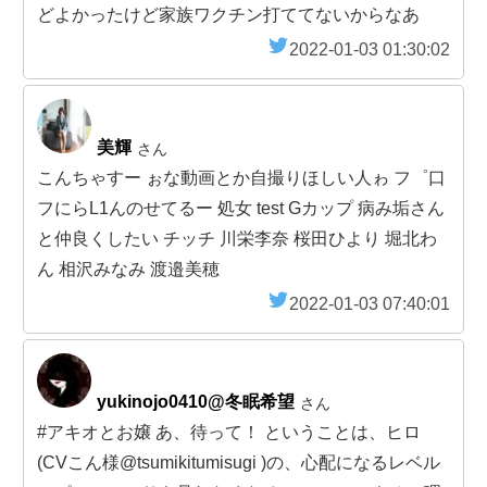
どよかったけど家族ワクチン打ててないからなあ
2022-01-03 01:30:02
美輝
さん
こんちゃすー ぉな動画とか自撮りほしい人ゎ フ゜口
フにらL1んのせてるー 処女 test Gカップ 病み垢さん
と仲良くしたい チッチ 川栄李奈 桜田ひより 堀北わ
ん 相沢みなみ 渡邉美穂
2022-01-03 07:40:01
yukinojo0410@冬眠希望
さん
#アキオとお嬢 あ、待って！ ということは、ヒロ
(CVこん様@tsumikitumisugi )の、心配になるレベル