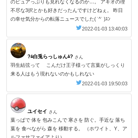
のピュアっぷりも見れなくなるのか…。 アキオの理
不尽な3択とかも好きだったんですけどねぇ。 昨日
の幸せ気分からの転落ニュースでした( ˙^˙ )ｽﾝ
2022-01-03 13:40:03
?⁂白兎らっしゅん⁂?
さん
羽生結弦って こんだけ王子様って言葉がしっくり
来る人はもう現れないのかもしれない
2022-01-03 19:50:03
ユイセイ
さん
葉っぱで 体を 包みこんで 寒さを 防ぐ。手近な 落ち
葉を 食べながら 森を 移動する。 （ホワイト、Y、ア
ルファサファイアより）