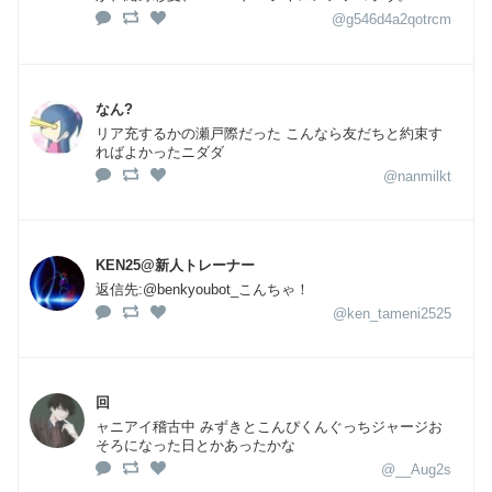
@g546d4a2qotrcm
なん?
リア充するかの瀬戸際だった こんなら友だちと約束す
ればよかったニダダ
@nanmilkt
KEN25@新人トレーナー
返信先:@benkyoubot_こんちゃ！
@ken_tameni2525
回
ャニアイ稽古中 みずきとこんぴくんぐっちジャージお
そろになった日とかあったかな
@__Aug2s