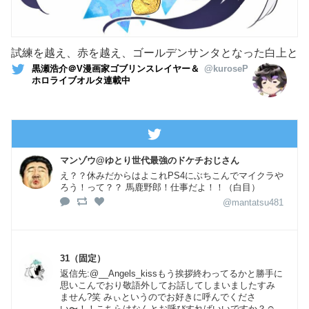
試練を越え、赤を越え、ゴールデンサンタとなった白上と
黒瀬浩介＠V漫画家ゴブリンスレイヤー＆
@kuroseP
ホロライブオルタ連載中
マンゾウ@ゆとり世代最強のドケチおじさん
え？？休みだからはよこれPS4にぶちこんでマイクラや
ろう！って？？ 馬鹿野郎！仕事だよ！！（白目）
@mantatsu481
31（固定）
返信先:@__Angels_kissもう挨拶終わってるかと勝手に
思いこんでおり敬語外してお話してしまいましたすみ
ません?笑 みぃというのでお好きに呼んでくださ
い〜！！こちらはなんとお呼びすればいいですか？☺️