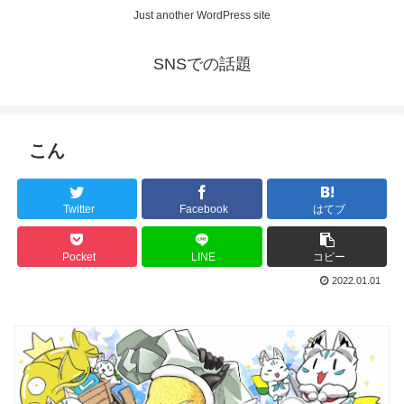
Just another WordPress site
SNSでの話題
こん
Twitter
Facebook
はてブ
Pocket
LINE
コピー
2022.01.01