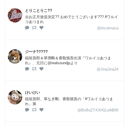
とりことりこ??
㊗️お正月放送決定?? おめでとうございます??? #ワルイ
コあつまれ
@tricotmaca
ジーナ?????
稲垣吾郎＆草彅剛＆香取慎吾出演『ワルイコあつま
れ』、元日に@realsoundjpより
@JinaJina24
けいけい
稲垣吾郎、草なぎ剛、香取慎吾の「#ワルイコあつま
れ」第
@BxBoZYXXH1LwNBW