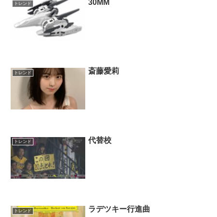
30MM
トレンド
斎藤愛莉
トレンド
代替校
トレンド
ラデツキー行進曲
トレンド