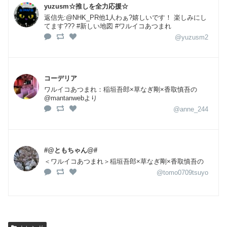
yuzusm☆推しを全力応援☆
返信先:@NHK_PR他1人わぁ?嬉しいです！ 楽しみにし
てます??? #新しい地図 #ワルイコあつまれ
@yuzusm2
コーデリア
ワルイコあつまれ：稲垣吾郎×草なぎ剛×香取慎吾の
@mantanwebより
@anne_244
#@ともちゃん@#
＜ワルイコあつまれ＞稲垣吾郎×草なぎ剛×香取慎吾の
@tomo0709tsuyo