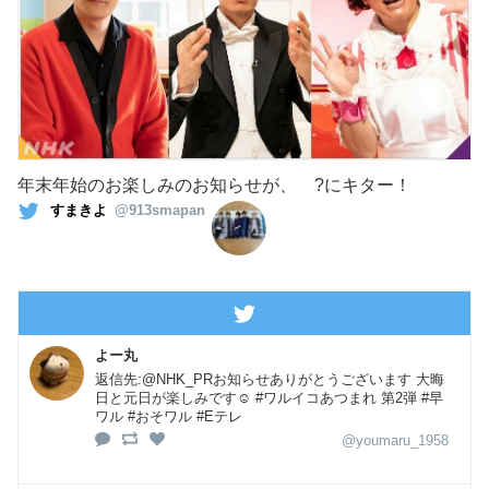
年末年始のお楽しみのお知らせが、 ?にキター！
すまきよ
@913smapan
よー丸
返信先:@NHK_PRお知らせありがとうございます 大晦
日と元日が楽しみです☺️ #ワルイコあつまれ 第2弾 #早
ワル #おそワル #Eテレ
@youmaru_1958