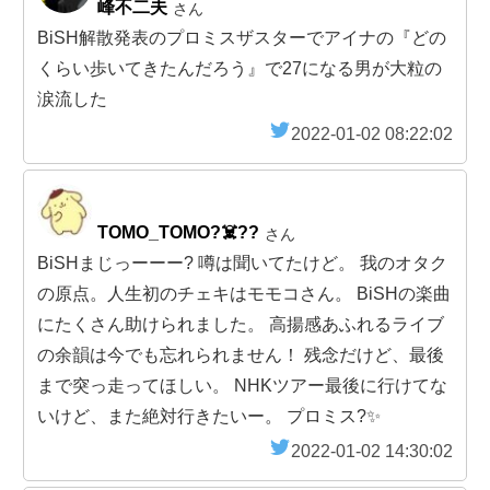
峰不二夫
さん
BiSH解散発表のプロミスザスターでアイナの『どの
くらい歩いてきたんだろう』で27になる男が大粒の
涙流した
2022-01-02 08:22:02
TOMO_TOMO?‍☠️??
さん
BiSHまじっーーー? 噂は聞いてたけど。 我のオタク
の原点。人生初のチェキはモモコさん。 BiSHの楽曲
にたくさん助けられました。 高揚感あふれるライブ
の余韻は今でも忘れられません！ 残念だけど、最後
まで突っ走ってほしい。 NHKツアー最後に行けてな
いけど、また絶対行きたいー。 プロミス?✨
2022-01-02 14:30:02