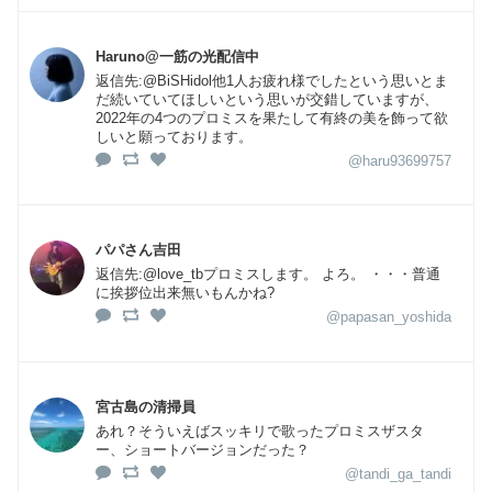
Haruno@一筋の光配信中
返信先:@BiSHidol他1人お疲れ様でしたという思いとま
だ続いていてほしいという思いが交錯していますが、
2022年の4つのプロミスを果たして有終の美を飾って欲
しいと願っております。
@haru93699757
パパさん吉田
返信先:@love_tbプロミスします。 よろ。 ・・・普通
に挨拶位出来無いもんかね?
@papasan_yoshida
宮古島の清掃員
あれ？そういえばスッキリで歌ったプロミスザスタ
ー、ショートバージョンだった？
@tandi_ga_tandi