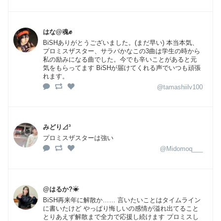
はな@魂✊
BiSHありがとうございました。(まだ早い) 本当本気、
プロミスザスター、サラバかなこの3曲は学生の時から
私の励みになる曲でした。今でも辛いことがあると元
気をもらってます BiSHが届けてくれる声でいつも頑張
れます。
@tamashiilv100
みどり⊿³
プロミスザスターは強い
@Midomoq___
@はるか?☀
BiSH再来年に解散か…… 言いたいことはタイムライン
に書いたけど やっぱり悔しいの感情が溢れ出てること
とりあえず解散まで全力で応援し続けます プロミスし