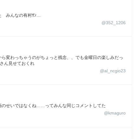
 みんなの有村ｻﾝ…
@352_1206
から変わっちゃうのがちょっと残念、、でも金曜日の楽しみだっ
くさん見せておくれ
@al_ncgio23
画のせいではなくね……ってみんな同じコメントしてた
@kmaguro