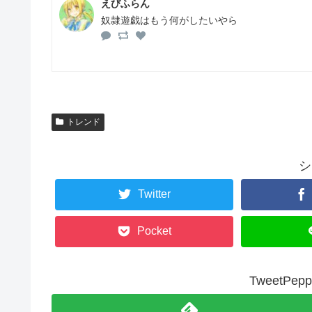
えびふらん
奴隷遊戯はもう何がしたいやら
トレンド
シ
Twitter
Pocket
TweetP