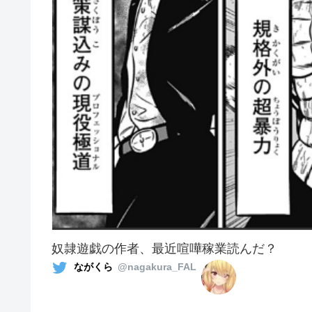
奴隷遊戯の作者、最近喧嘩稼業読んだ？
ながくら
@nagakura_FAL