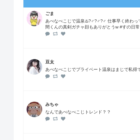
ごま
あべなべこじで温泉♨️?‍♂️?‍♂️?‍♂️ 仕事
間くんの真剣ガチャ顔もありがとうw #すの日常
豆太
あべなべこじでプライベート温泉はまじで私得
みちゃ
なんであべなべこじトレンド？？