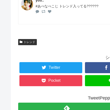
yuu..
#あべなべこじ トレンド入ってる??????
トレンド
シ
Twitter
Pocket
TweetP