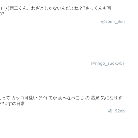
 ¨̮⋆)康二くん、わざとじゃないんだよね？?さっくんも写
)?
@spmr_9sn
@ringo_suokw07
って カッコ可愛い (^ ^) てか あべなべこじ の 温泉 気になりす
? #すの日常
@_92nb