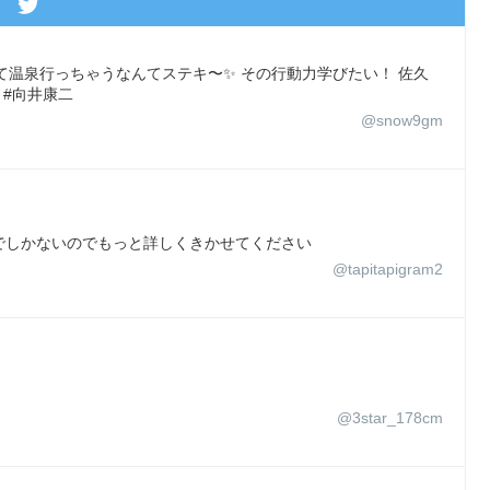
早く終わって温泉行っちゃうなんてステキ〜✨ その行動力学びたい！ 佐久
 #向井康二
@snow9gm
でしかないのでもっと詳しくきかせてください
@tapitapigram2
@3star_178cm