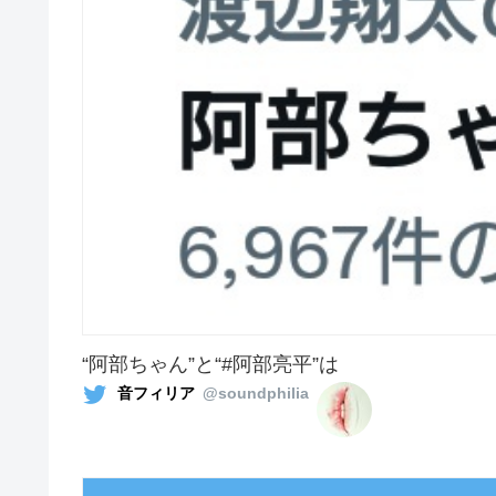
“阿部ちゃん”と“#阿部亮平”は
音フィリア
@soundphilia