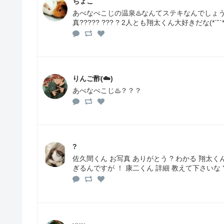
ちょこ
あべなべこじの温泉♨️なんてステキなんでしょう(
真????? ??? ? 2人とも翔太くん大好きだな(*ˊ˘ˋ*
りんご酢(☁️)
あべなべこじ♨️？？？
?
佐久間くん お写真 ありがとう ? わかる 翔太くん
ぎるんですが ！ 康二くん 詳細 教えて下さいな ?