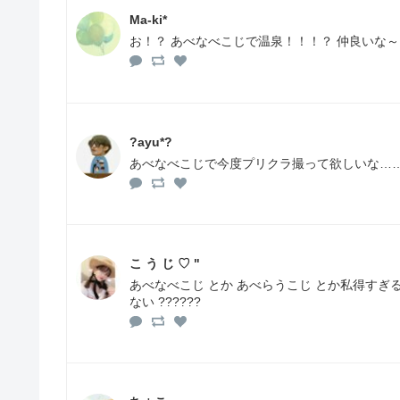
Ma-ki*
お！？ あべなべこじで温泉！！！？ 仲良いな～
?ayu*?
あべなべこじで今度プリクラ撮って欲しいな…
こ う じ ♡ "
あべなべこじ とか あべらうこじ とか私得すぎ
ない ??????