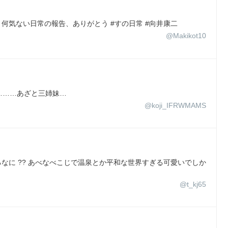
 何気ない日常の報告、ありがとう #すの日常 #向井康二
@Makikot10
………あざと三姉妹…
@koji_IFRWMAMS
るなに ?? あべなべこじで温泉とか平和な世界すぎる可愛いでしか
@t_kj65