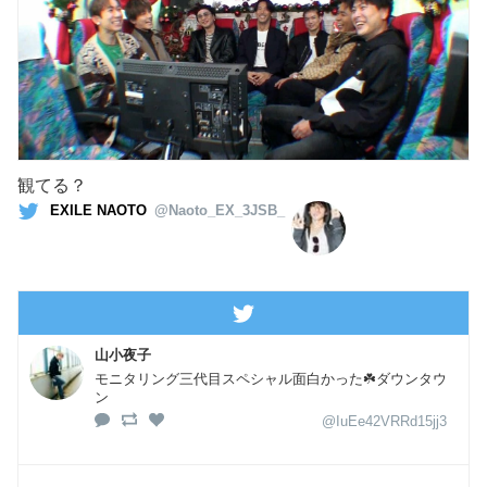
観てる？
EXILE NAOTO
@Naoto_EX_3JSB_
山小夜子
モニタリング三代目スペシャル面白かった☘️ダウンタウ
ン
@IuEe42VRRd15jj3