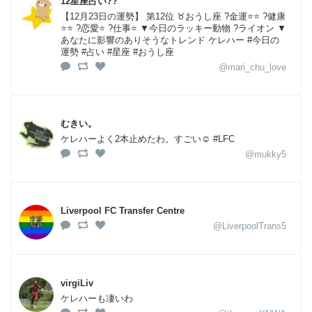
12星座占い??
【12月23日の運勢】 第12位 ♉おうし座 ?金運⭐⭐ ?️健康
⭐⭐ ?恋愛⭐ ?仕事⭐ ▼今日のラッキー動物 ?ライオン ▼
あなたに影響のありそうなトレンド ケレハー #今日の
運勢 #占い #星座 #おうし座
@mari_chu_love
むきい。
ケレハーよく2本止めたわ。すごい☺ #LFC
@mukky5
Liverpool FC Transfer Centre
@LiverpoolTrans5
virgiLiv
ケレハーも凄いわ