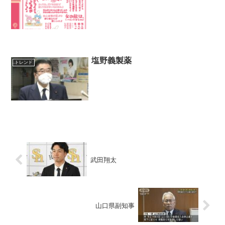
塩野義製薬
トレンド
武田翔太
山口県副知事