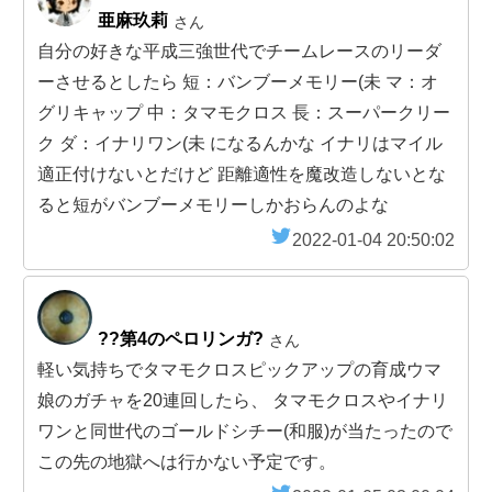
亜麻玖莉
さん
自分の好きな平成三強世代でチームレースのリーダ
ーさせるとしたら 短：バンブーメモリー(未 マ：オ
グリキャップ 中：タマモクロス 長：スーパークリー
ク ダ：イナリワン(未 になるんかな イナリはマイル
適正付けないとだけど 距離適性を魔改造しないとな
ると短がバンブーメモリーしかおらんのよな
2022-01-04 20:50:02
??第4のペロリンガ?
さん
軽い気持ちでタマモクロスピックアップの育成ウマ
娘のガチャを20連回したら、 タマモクロスやイナリ
ワンと同世代のゴールドシチー(和服)が当たったので
この先の地獄へは行かない予定です。