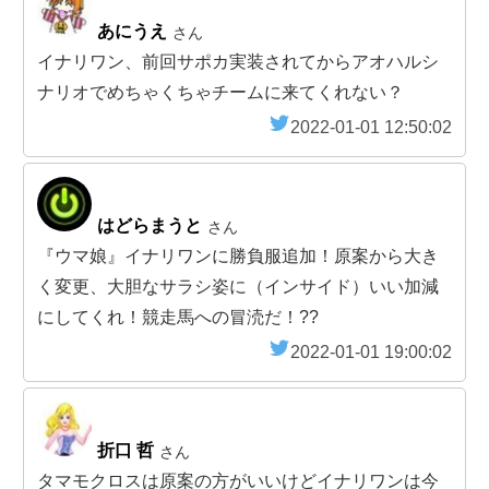
あにうえ
さん
イナリワン、前回サポカ実装されてからアオハルシ
ナリオでめちゃくちゃチームに来てくれない？
2022-01-01 12:50:02
はどらまうと
さん
『ウマ娘』イナリワンに勝負服追加！原案から大き
く変更、大胆なサラシ姿に（インサイド）いい加減
にしてくれ！競走馬への冒涜だ！??
2022-01-01 19:00:02
折口 哲
さん
タマモクロスは原案の方がいいけどイナリワンは今