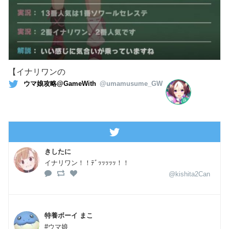
【イナリワンの
ウマ娘攻略@GameWith
@umamusume_GW
きしたに
イナリワン！！ﾃﾞｯｯｯｯｯ！！
@kishita2Can
特養ボーイ まこ
#ウマ娘