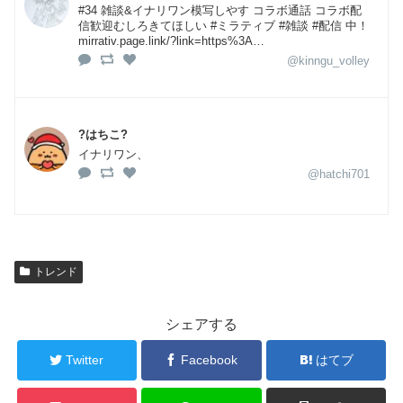
#34 雑談&イナリワン模写しやす コラボ通話 コラボ配
信歓迎むしろきてほしい #ミラティブ #雑談 #配信 中！
mirrativ.page.link/?link=https%3A…
@kinngu_volley
?はちこ?
イナリワン、
@hatchi701
トレンド
シェアする
Twitter
Facebook
はてブ