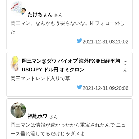
たけちょん
さん
岡三マン、なんかもう要らないな。即フォロー外し
た
2021-12-31 03:20:02
岡三マン@ダウ バイオプ 海外FX＠日経平均
さ
USDJPY ドル円 オミクロン
ん
岡三マントレンド入りで草
2021-12-31 09:20:06
福地ホワ
さん
岡三マンは情報が速かったから重宝されたんで ニュ
ース垂れ流してるだけじゃダメよ