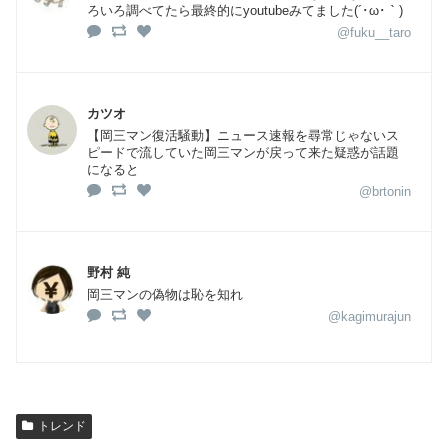
ろいろ調べてたら最終的にyoutubeみてました(´･ω･｀)
@fuku__taro
カツオ
【岡三マン復活騒動】ニュース速報を尋常じゃないス
ピードで流していた岡三マンが戻って来た疑惑が話題
になると
@brtonin
野村 純
岡三マンの偽物は恥を知れ
@kagimurajun
トレンド