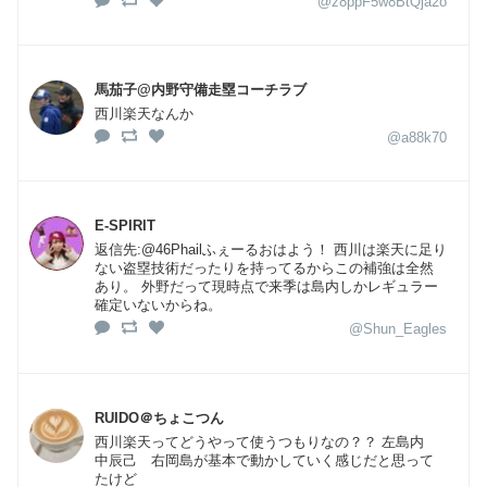
@z8ppF5w8BtQja2o
馬茄子@内野守備走塁コーチラブ
西川楽天なんか
@a88k70
E-SPIRIT
返信先:@46Phailふぇーるおはよう！ 西川は楽天に足り
ない盗塁技術だったりを持ってるからこの補強は全然
あり。 外野だって現時点で来季は島内しかレギュラー
確定いないからね。
@Shun_Eagles
RUIDO＠ちょこつん
西川楽天ってどうやって使うつもりなの？？ 左島内
中辰己 右岡島が基本で動かしていく感じだと思って
たけど