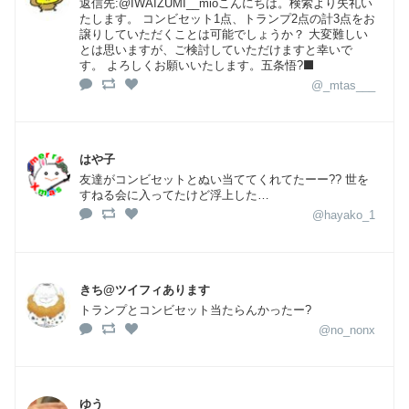
返信先:@IWAIZUMI__mioこんにちは。検索より失礼い
たします。 コンビセット1点、トランプ2点の計3点をお
譲りしていただくことは可能でしょうか？ 大変難しい
とは思いますが、ご検討していただけますと幸いで
す。 よろしくお願いいたします。五条悟?‍⬛
@_mtas___
はや子
友達がコンビセットとぬい当ててくれてたーー?? 世を
すねる会に入ってたけど浮上した…
@hayako_1
きち@ツイフィあります
トランプとコンビセット当たらんかったー?
@no_nonx
ゆう