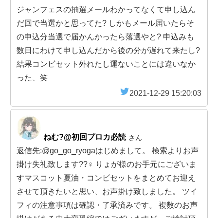
ジャンフェスの抽選メールわかってなくて申し込ん
だ回で当選かと思ってた? しかもメール届いたらそ
の申込分当選で届かんかったら落選やと? 申込みも
数日にわけて申し込んだから後の分が遅れて来たし?
結果コンビセット外れたし運ないことには違いなか
った、笑
2021-12-29 15:20:03
ねむ?@初回プロカ必読
さん
返信先:@go_go_ryogaはじめまして。 検索よりお声
掛け失礼致します??‍♀️ りょが様のお手元にございま
すマスコット夏油・コンビセットをまとめてお迎え
させて頂きたいと思い、お声掛け致しました。 ツイ
フィの注意事項は確認・了承済みです。 複数のお声