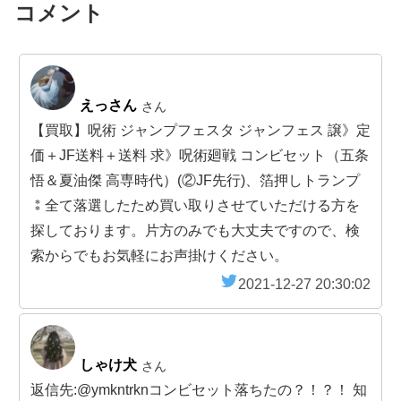
コメント
えっさん
さん
【買取】呪術 ジャンプフェスタ ジャンフェス 譲》定
価＋JF送料＋送料 求》呪術廻戦 コンビセット（五条
悟＆夏油傑 高専時代）(②JF先行)、箔押しトランプ
⁑全て落選したため買い取りさせていただける方を
探しております。片方のみでも大丈夫ですので、検
索からでもお気軽にお声掛けください。
2021-12-27 20:30:02
しゃけ犬
さん
返信先:@ymkntrknコンビセット落ちたの？！？！ 知