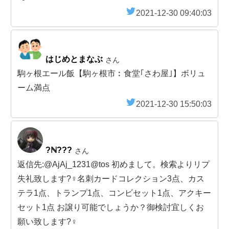
2021-12-30 09:40:03
はじめとまなぶ
さん
駒ヶ根エール飯【駒ヶ根市︰食堂｢さわ屋｣】ボリュ
ーム満点
2021-12-30 15:50:03
?ℕ???
さん
返信先:@AjAj_1231@tos 初めまして。検索よりリプ
失礼致します?‍♀️名刺カードコレクション3点、カス
テラ1点、トランプ1点、コンビセット1点、アクキー
セット1点 お譲り可能でしょうか？御検討宜しくお
願い致します?‍♀️