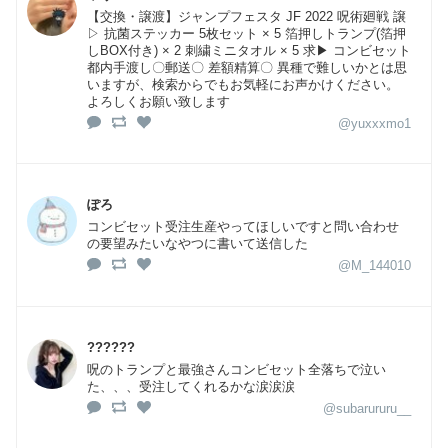
【交換・譲渡】ジャンプフェスタ JF 2022 呪術廻戦 譲
▷ 抗菌ステッカー 5枚セット × 5 箔押しトランプ(箔押
しBOX付き) × 2 刺繍ミニタオル × 5 求▶︎ コンビセット
都内手渡し〇郵送〇 差額精算〇 異種で難しいかとは思
いますが、検索からでもお気軽にお声かけください。
よろしくお願い致します
@yuxxxmo1
ぽろ
コンビセット受注生産やってほしいですと問い合わせ
の要望みたいなやつに書いて送信した
@M_144010
??????
呪のトランプと最強さんコンビセット全落ちで泣い
た、、、受注してくれるかな涙涙涙
@subarururu__