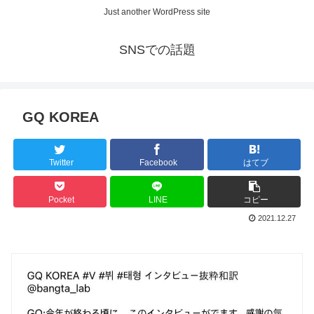
Just another WordPress site
SNSでの話題
GQ KOREA
Twitter
Facebook
はてブ
Pocket
LINE
コピー
2021.12.27