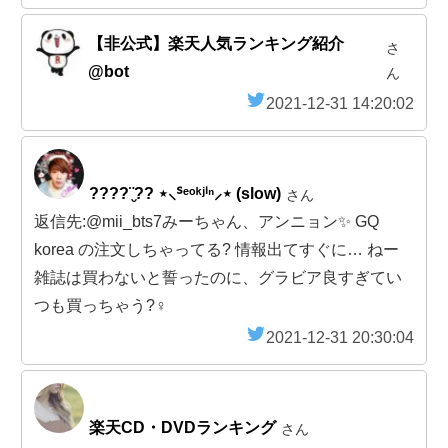
【非公式】楽天人気ランキング紹介
さ
@bot
ん
2021-12-31 14:20:02
????¨̮?? ⋆⸜ᔆᵉᵒᵏʲⁱⁿ⸝⋆ (slow)
さん
返信先:@mii_bts7みーちゃん、アンニョン✨ GQ
korea の注文しちゃってる? 情報出てすぐに… ねー
雑誌は買わないと誓ったのに、グラビア良すぎてい
つも買っちゃう?‍♀️
2021-12-31 20:30:04
楽天CD・DVDランキング
さん