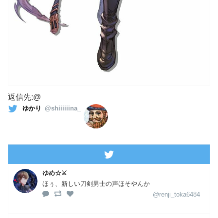
返信先:@
ゆかり
@shiiiiiina_
ゆめ☆⚔️
ほぅ、新しい刀剣男士の声ほそやんか
@renji_toka6484