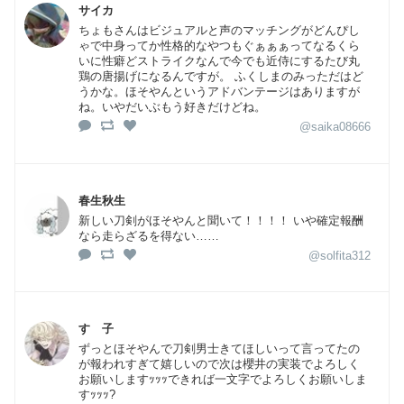
サイカ
ちょもさんはビジュアルと声のマッチングがどんぴし
ゃで中身ってか性格的なやつもぐぁぁぁってなるくら
いに性癖どストライクなんで今でも近侍にするたび丸
鶏の唐揚げになるんですが。 ふくしまのみっただはど
うかな。ほそやんというアドバンテージはありますが
ね。いやだいぶもう好きだけどね。
@saika08666
春生秋生
新しい刀剣がほそやんと聞いて！！！！ いや確定報酬
なら走らざるを得ない……
@solfita312
すゞ子
ずっとほそやんで刀剣男士きてほしいって言ってたの
が報われすぎて嬉しいので次は櫻井の実装でよろしく
お願いしますｯｯｯできれば一文字でよろしくお願いしま
すｯｯｯ?