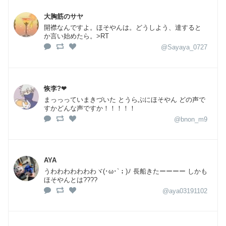
大胸筋のサヤ
開襟なんですよ。ほそやんは。どうしよう、達すると
か言い始めたら。>RT
@Sayaya_0727
恢李?❤
まっっっていまきづいた とうらぶにほそやん どの声で
すかどんな声ですか！！！！！
@bnon_m9
AYA
うわわわわわわわヾ(･ω･`；)ﾉ 長船きたーーーー しかも
ほそやんとは????
@aya03191102