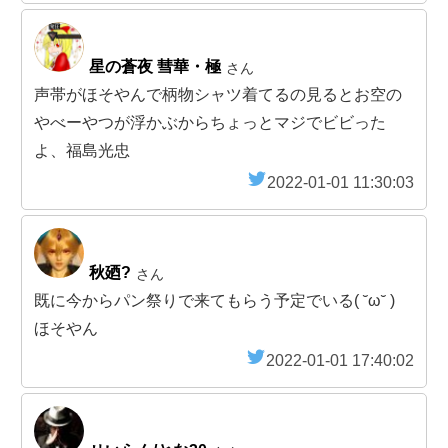
星の蒼夜 彗華・極
さん
声帯がほそやんで柄物シャツ着てるの見るとお空の
やべーやつが浮かぶからちょっとマジでビビった
よ、福島光忠
2022-01-01 11:30:03
秋廼?
さん
既に今からパン祭りで来てもらう予定でいる( ˘ω˘ )
ほそやん
2022-01-01 17:40:02