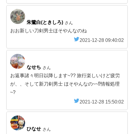
朱鷺白(ときしろ)
さん
おお新しい刀剣男士ほそやんなのね
2021-12-28 09:40:02
なせち
さん
お返事諸々明日以降します~?? 旅行楽しいけど疲労
が、、そして新刀剣男士 ほそやんなの~~⁉️情報処理
~?
2021-12-28 15:50:02
ひなせ
さん