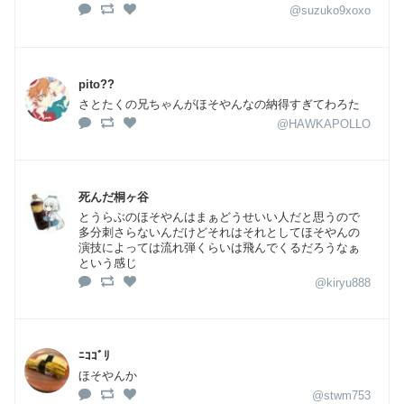
@suzuko9xoxo
pito??
さとたくの兄ちゃんがほそやんなの納得すぎてわろた
@HAWKAPOLLO
死んだ桐ヶ谷
とうらぶのほそやんはまぁどうせいい人だと思うので
多分刺さらないんだけどそれはそれとしてほそやんの
演技によっては流れ弾くらいは飛んでくるだろうなぁ
という感じ
@kiryu888
ﾆｺｺﾞﾘ
ほそやんか
@stwm753