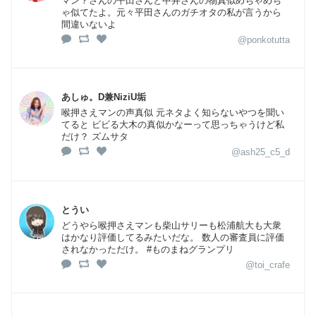
マン？さんの平田さんと中井さんの物真似めちゃめち
ゃ似てたよ。元々平田さんのガチオタの私が言うから
間違いないよ
@ponkotutta
あしゅ。D兼NiziU垢
喉押さえマンの声真似 元ネタよく知らないやつを聞い
てると ビビる大木の真似かなーって思っちゃうけど私
だけ？ ズムサタ
@ash25_c5_d
とうい
どうやら喉押さえマンも柴山サリーも松浦航大も大衆
はかなり評価してるみたいだな。 数人の審査員に評価
されなかっただけ。 #ものまねグランプリ
@toi_crafe