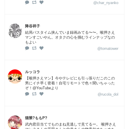
@char_nyanko
降谷祥子
結局バスタイム挟んでいま録画みてる〜〜。喉押さえ
マンすごいやん。オタクの心を掴むラインナップなの
もよい
@tomatower
ルッコラ
【喉押さえマン】今やテレビにも引っ張りだこのこの
男にイチ早く密着！自宅リモートで色々聞いちゃった
ぞ！@YouTubeより
@rucola_dol
猫禁?ももP?
武内君目当てでものまね見逃しで見てるー。 喉押さえ