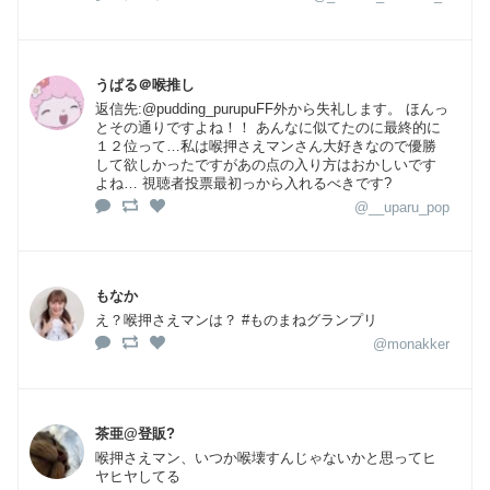
うぱる＠喉推し
返信先:@pudding_purupuFF外から失礼します。 ほんっ
とその通りですよね！！ あんなに似てたのに最終的に
１２位って…私は喉押さえマンさん大好きなので優勝
して欲しかったですがあの点の入り方はおかしいです
よね… 視聴者投票最初っから入れるべきです?
@__uparu_pop
もなか
え？喉押さえマンは？ #ものまねグランプリ
@monakker
茶亜@登販?
喉押さえマン、いつか喉壊すんじゃないかと思ってヒ
ヤヒヤしてる