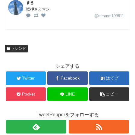
まき
喉押さえマン
@mmmm199611
トレンド
シェアする
Twitter
Facebook
はてブ
Pocket
LINE
コピー
TweetPepperをフォローする