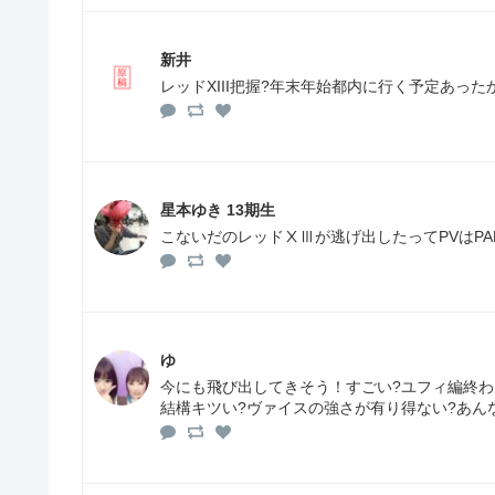
新井
レッドXIII把握?年末年始都内に行く予定あった
星本ゆき 13期生
こないだのレッドⅩⅢが逃げ出したってPVはPA
ゆ
今にも飛び出してきそう！すごい?ユフィ編終
結構キツい?ヴァイスの強さが有り得ない?あんなの倒