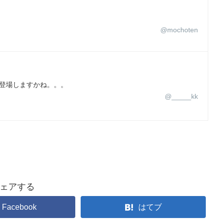
@mochoten
頃登場しますかね。。。
@_____kk
ェアする
Facebook
はてブ