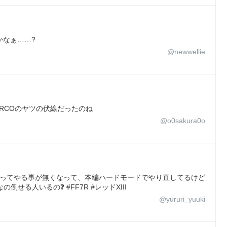
かなぁ……?
@newwellie
RCOのヤツの伏線だったのね
@o0sakura0o
わってやる事が無くなって、本編ハードモードでやり直してるけど
せる人いるの❓ #FF7R #レッドXIII
@yururi_yuuki