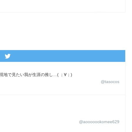
現地で見たい我が生涯の推し…( ；∀；)
@tasocos
@aooooookomee629