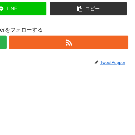
LINE
コピー
epperをフォローする
TweetPepper