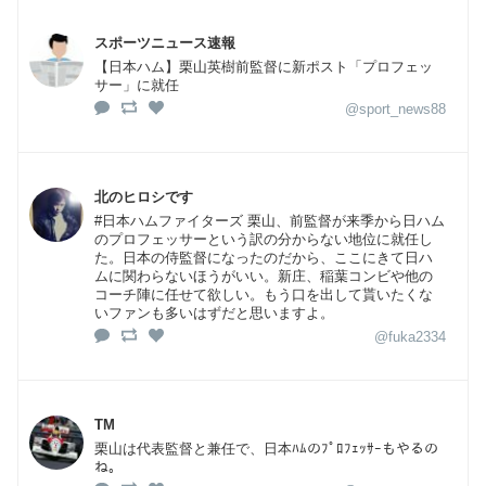
スポーツニュース速報
【日本ハム】栗山英樹前監督に新ポスト「プロフェッ
サー」に就任
@sport_news88
北のヒロシです
#日本ハムファイターズ 栗山、前監督が来季から日ハム
のプロフェッサーという訳の分からない地位に就任し
た。日本の侍監督になったのだから、ここにきて日ハ
ムに関わらないほうがいい。新庄、稲葉コンビや他の
コーチ陣に任せて欲しい。もう口を出して貰いたくな
いファンも多いはずだと思いますよ。
@fuka2334
TM
栗山は代表監督と兼任で、日本ﾊﾑのﾌﾟﾛﾌｪｯｻｰもやるの
ね。