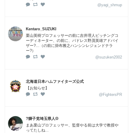
@yagi_shmup
Kentaro_SUZUKI
栗山英樹プロフェッサーの前に吉井理人ピッチングコ
ーディネーター、の前に、パドレス野茂英雄アドバイ
ザー?…（の前に掛布雅之ハンシンレジェンドテラ
ー?）
@suzuken2002
北海道日本ハムファイターズ公式
【お知らせ】
@FightersPR
?獅子党埼玉県人⚾️
まあ栗山プロフェッサー、監督やる前は大学で教授や
ってたしね...