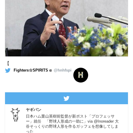
【
Fighters☆SPIRITS α
@hnhfspi
ヤギパン
日本ハム栗山英樹前監督が新ポスト「プロフェッサ
ー」就任 「野球人形成の一助に」via @Inoreader 大
谷そっくりの野球人形を作るガッフェを想像してしま
った