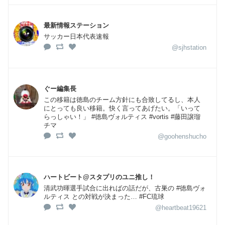
最新情報ステーション
サッカー日本代表速報
@sjhstation
ぐー編集長
この移籍は徳島のチーム方針にも合致してるし、本人
にとっても良い移籍。快く言ってあげたい。「いって
らっしゃい！」 #徳島ヴォルティス #vortis #藤田譲瑠
チマ
@goohenshucho
ハートビート@スタプリのユニ推し！
清武功暉選手試合に出ればの話だが、古巣の #徳島ヴォ
ルティス との対戦が決まった… #FC琉球
@heartbeat19621