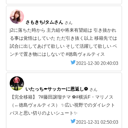
さもきち/タムさん
さん
j2に落ちた時から 主力組や将来有望組は 引き抜かれ
る事は覚悟はしていた ただ引き抜く以上 移籍先では
試合に出してあげて欲しい そして活躍して欲しい ベ
ンチで置き物にはしないで #徳島ヴォルティス
2021-12-30 20:40:03
いたっち✒サッカーに恩返し⚽
さん
【完全移籍】 ?#藤田譲瑠チマ ⚽#横浜F・マリノス
（←徳島ヴォルティス） ✨広い視野でのダイレクト
パスと思い切りのよいシュート✨
2021-12-31 02:50:03