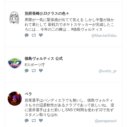
別府長崎@J3クラスの色々
界隈が一気に緊張感が出てて笑える しかし中盤が抜か
れて果たして 新戦力でポヤトスサッカーが完成したこ
ろには… 今年の二の舞は… #徳島ヴォルティス
@MarcheShibu
徳島ヴォルティス 公式
#スポーツ庁
@vortis_pr
ペラ
岩尾選手はバンディエラでも無いし、徳島ヴォルティ
スもその辺柔軟性があるクラブであって欲しいね。 逆
に渡井選手はまだ若いしSNSで時間を使わずJ2で先ず
スタメン取りなはれ
@peraperavit