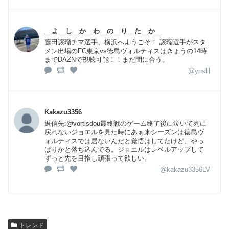
__よ__し__か__わ__の__り__た__か__
藤田譲瑠チマ選手、横浜へようこそ！ 譲瑠選手がスタ
メン出場のFC東京vs徳島ヴォルティスはきょうの14時
までDAZNで視聴可能！！まだ間に合う。
@yoslll
Kakazu3356
返信先:@vortisdou最終戦のゲーム終了後に泣いて列に
戻れないジョエルを見た時にあぁ来シーズンは徳島ヴ
ォルティスでは居ないんだと覚悟はしてたけど、やっ
ぱりかと落ち込んでる。ジョエルはレベルアップして
ずっと先を目指し頑張って欲しい。
@kakazu3356LV
トレンド