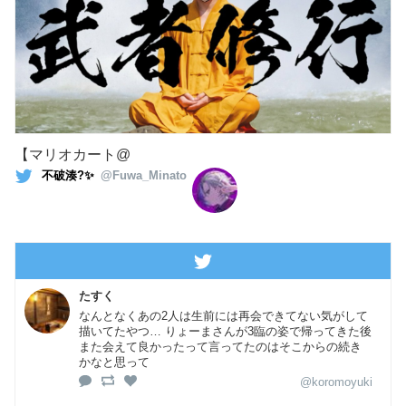
【マリオカート@
不破湊?✨
@Fuwa_Minato
たすく
なんとなくあの2人は生前には再会できてない気がして
描いてたやつ… りょーまさんが3臨の姿で帰ってきた後
また会えて良かったって言ってたのはそこからの続き
かなと思って
@koromoyuki