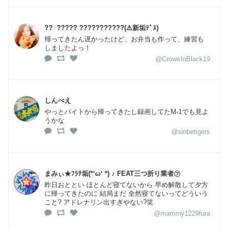
?? ​ ????? ???????????(⚠️新垢ﾃﾞｽ)
帰ってきたん遅かったけど、お弁当も作って、練習も
しましたよっ！
@CrowsInBlack19
しんべえ
やっとバイトから帰ってきたし録画してたM-1でも見よ
うかな
@sinbetigers
まみぃ★ﾌﾗﾁ垢(*‘ω‘ *) ♪ FEAT三つ折り業者㋫
昨日おととい ほとんど寝てないから 早め解散して夕方
に帰ってきたのに 結局まだ 全然寝てないってどういう
こと? アドレナリン出すぎやない?笑
@mammy1229fura