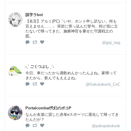
誤字ラbot
【名言】アルミ(PC)「いや、ホント申し訳ない。何も
言えません……」 溶岩に突っ込んだ挙句、殆ど役に立
たないで帰ってきた、施療神官を乗せた守護戦士の
図。
@goji_trpg
˗ˏˋ ごくつぶし ˎˊ˗
今日、車だったから酒飲めんかったんよね。家帰って
きたから、飲んでもええよね。
@Gokutubushi_CoC
Portalcombat弐幻のポコP
なんか友達に貸した赤単eスポーツに退化して帰ってき
たんだが？
@pokopokokook