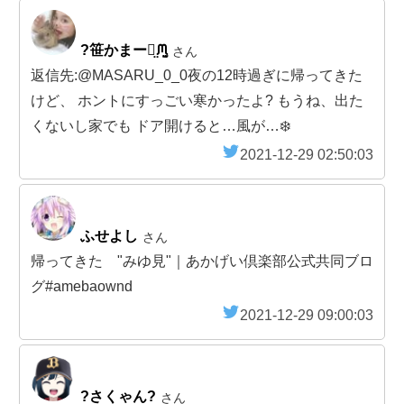
?笹かまーた̤ᙏ̤̫
さん
返信先:@MASARU_0_0夜の12時過ぎに帰ってきた
けど、 ホントにすっごい寒かったよ? もうね、出た
くないし家でも ドア開けると…風が…❄️
2021-12-29 02:50:03
ふせよし
さん
帰ってきた "みゆ見"｜あかげい倶楽部公式共同ブロ
グ#amebaownd
2021-12-29 09:00:03
?さくゃん?
さん