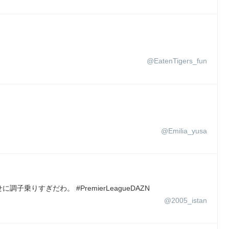
@EatenTigers_fun
@Emilia_yusa
乗りすぎだわ。 #PremierLeagueDAZN
@2005_istan