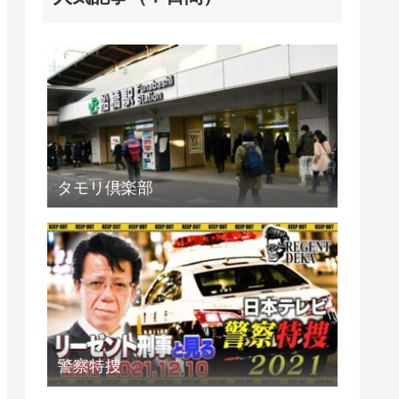
タモリ倶楽部
警察特捜