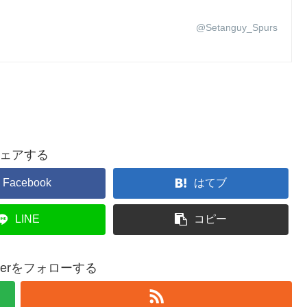
@Setanguy_Spurs
ェアする
Facebook
はてブ
LINE
コピー
epperをフォローする