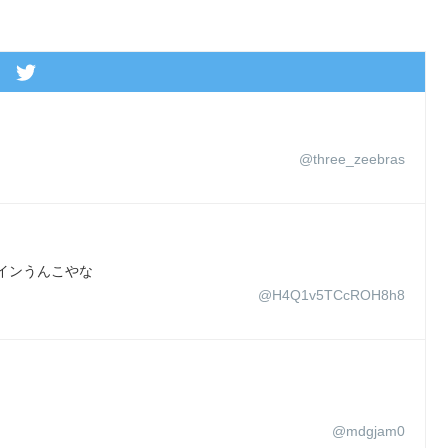
@three_zeebras
インうんこやな
@H4Q1v5TCcROH8h8
@mdgjam0