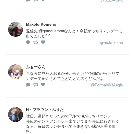
@6116Agefx
Makoto Komeno
返信先:@gomauemonなんと！今朝がっちりマンデーに
出てました^ ^
@makokome
ふぉーさん
ちなみに見た人おるか分からんけど今朝のがっちりマ
ンデーで紹介されてたどんどんのうどんだよ
@Formal403Aegis
H・ブラウン・ふうた
休日、遅起きだったのでTVerで #がっちりマンデー
帯広のインデアンカレー出ていてまた帯広に行きたく
なる。毎日のランチ食べても飽きない味がお手頃価
格。