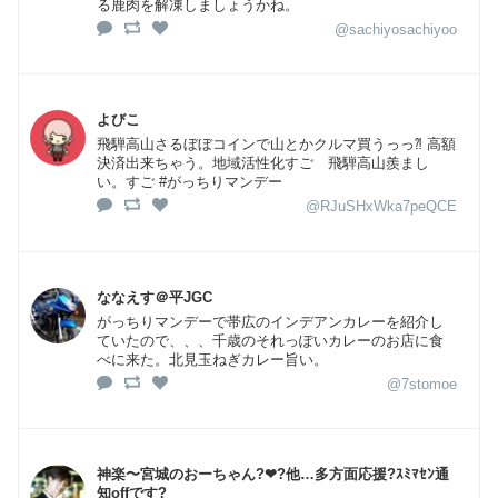
る鹿肉を解凍しましょうかね。
@sachiyosachiyoo
よびこ
飛騨高山さるぼぼコインで山とかクルマ買うっっ⁈ 高額
決済出来ちゃう。地域活性化すご 飛騨高山羨まし
い。すご #がっちりマンデー
@RJuSHxWka7peQCE
ななえす＠平JGC
がっちりマンデーで帯広のインデアンカレーを紹介し
ていたので、、、千歳のそれっぽいカレーのお店に食
べに来た。北見玉ねぎカレー旨い。
@7stomoe
神楽〜宮城のおーちゃん?❤?他…多方面応援?ｽﾐﾏｾﾝ通
知offです?