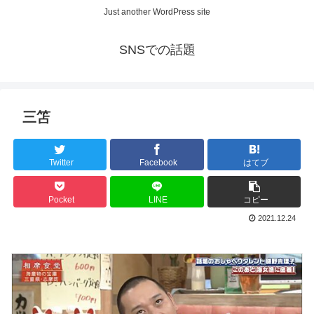
Just another WordPress site
SNSでの話題
三笘
Twitter
Facebook
はてブ
Pocket
LINE
コピー
2021.12.24