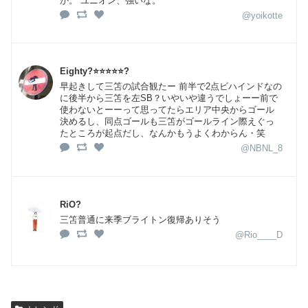
か。 ユニオン、強いな。
@yoikotte
Eighty?⭐⭐⭐⭐⭐?
早起きして三笘の試合観たー 前半で2点ビハインドなの
に後半から三笘を左SB？いやいや違うでしょーー前で
使わないとーーって思ってたらエリア中央からゴール
決めるし、同点ゴールも三笘がゴールライン際えぐっ
たところが起点だし、なんかもうよくわからん・笑
@NBNL_8
RiO?
三笘普通に来季ブライトン復帰ありそう
@Rio____D