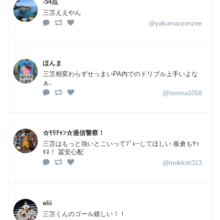
-54点
三笘ええやん
@yakumanzenzee
ほんま
三笘相変わらずせっまいPA内でのドリブル上手いよな
ぁ。
@honma1059
☆ﾓﾘﾁｬﾝ☆過信警察！
三笘はもっと強いとこいってﾌﾟﾚｰしてほしい 板倉もﾔｯ
ﾀﾈ！ 冨安心配
@mokkori313
elii
三笘くんのゴール嬉しい！！