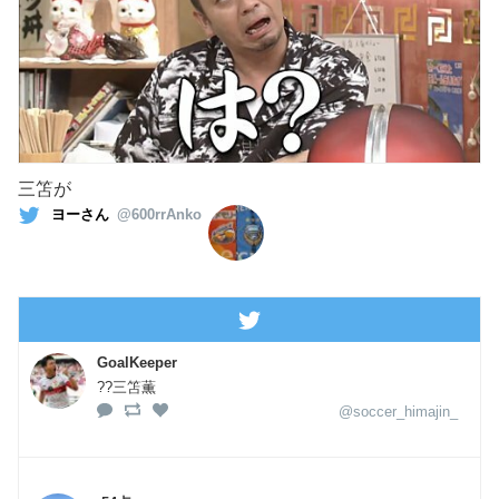
三笘が
ヨーさん
@600rrAnko
GoalKeeper
??三笘薫
@soccer_himajin_