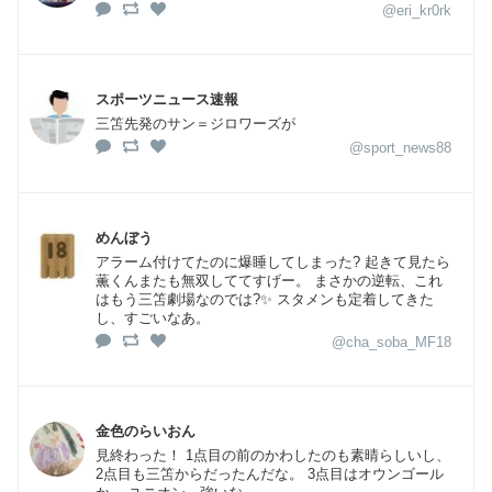
@eri_kr0rk
スポーツニュース速報
三笘先発のサン＝ジロワーズが
@sport_news88
めんぼう
アラーム付けてたのに爆睡してしまった? 起きて見たら
薫くんまたも無双しててすげー。 まさかの逆転、これ
はもう三笘劇場なのでは?✨ スタメンも定着してきた
し、すごいなあ。
@cha_soba_MF18
金色のらいおん
見終わった！ 1点目の前のかわしたのも素晴らしいし、
2点目も三笘からだったんだな。 3点目はオウンゴール