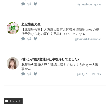
@newtype_gogo
超記憶術先生
【北新地火事】大阪府大阪市北区曽根崎新地 本物の犯
行予告ならあの事件を意識してたことになる
@SuperMnemonic
(株)えが電鉄交通@仕事復帰してました?
北新地火事19人死亡確認…増えてねぇ？うわぁー大惨
事やん…
@KQ_SEIMENS
トレンド