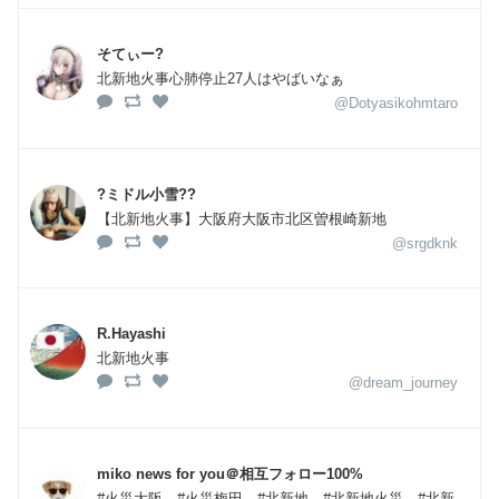
そてぃー?
北新地火事心肺停止27人はやばいなぁ
@Dotyasikohmtaro
?ミドル小雪??
【北新地火事】大阪府大阪市北区曽根崎新地
@srgdknk
R.Hayashi
北新地火事
@dream_journey
miko news for you＠相互フォロー100%
#火災大阪 #火災梅田 #北新地 #北新地火災 #北新