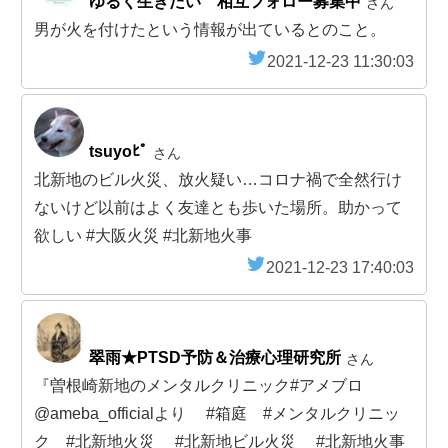
ゆるく生きたい 相互フォロー募集中
さん
男が火を付けたという情報が出ているとのこと。
2021-12-23 11:30:03
tsuyoﾋﾟ
さん
北新地のビル火災、放火疑い…コロナ禍で全然行け
ないけど以前はよく友達とも歩いた場所。助かって
欲しい #大阪火災 #北新地火事
2021-12-23 17:40:03
翠雨★PTSD予防＆治療心理研究所
さん
『曽根崎新地のメンタルクリニック#アメブロ
@ameba_officialより #箱庭 #メンタルクリニッ
ク #北新地火災 #北新地ビル火災 #北新地火事