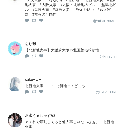
地火事 #大阪火事 #大阪・北新地のビル #堂島北ビ
ル #堂島火事 #堂島火災 #放火の疑い #放火容
疑 #放火の可能性
@miko_news_
ちり爺
【北新地火事】大阪府大阪市北区曽根崎新地
@knrzchrii
sakuｰ天ｰ
北新地火事……！ 北新地ってどこや……
@0204_saku
お水うましゃすV2
アメ村で活動してると他人事じゃないなぁ、、北新地
火事