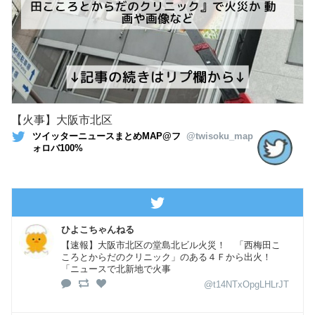
【火事】大阪市北区
ツイッターニュースまとめMAP@フ
@twisoku_map
ォロバ100%
ひよこちゃんねる
【速報】大阪市北区の堂島北ビル火災！ 「西梅田こ
ころとからだのクリニック」のある４Ｆから出火！
「ニュースで北新地で火事
@t14NTxOpgLHLrJT