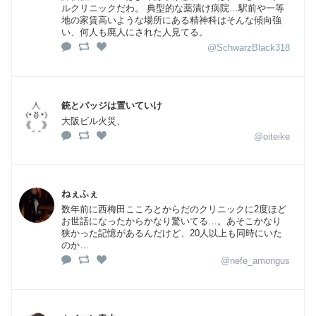
ルクリニックだわ。 典型的な薬漬け病院…駅前や一等
地の家賃高いような場所にある精神科はそんな傾向強
い、何人も廃人にされた人見てる。
@SchwarzBlack318
銃とバッジは置いていけ
大阪ビル火災、
@oiteike
ねぇふぇ
数年前に西梅田こころとからだのクリニックに2度ほど
お世話になったからかなり驚いてる…。あそこかなり
狭かった記憶があるんだけど、20人以上も同時にいた
のか…
@nefe_amongus