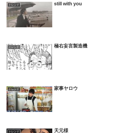
still with you
トレンド
極右妄言製造機
トレンド
家事ヤロウ
トレンド
天元様
トレンド