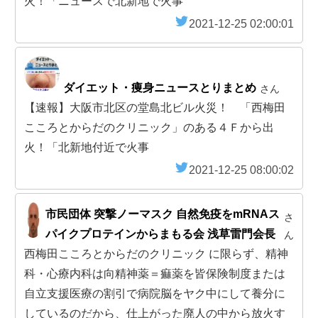
火！「ニュースで北新地で火事
2021-12-25 02:00:01
ダイエット・痩身ニュースとりまとめ
さん
【速報】大阪市北区の堂島北ビル火災！ 「西梅田
こころとからだのクリニック」のある４Ｆから出
火！「北新地付近で火事
2021-12-25 08:00:02
市民団体 突撃ノーマスク 自然免疫をmRNAス
さ
パイクプロテインからまもる会 浅草雷門会長
ん
西梅田こころとからだのクリニック に限らず、精神
科・心療内科は向精神薬＝痲薬を皆保険制度または
自立支援医療の割引で病院脳をヤク中にして養分に
しているのだから、仕上がった廃人の中から放火す