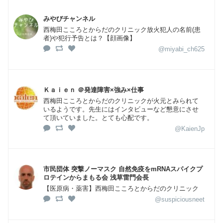
みやびチャンネル
西梅田こころとからだのクリニック放火犯人の名前(患
者)や犯行予告とは？【顔画像】
@miyabi_ch625
Ｋａｉｅｎ ＠発達障害×強み×仕事
西梅田こころとからだのクリニックが火元とみられて
いるようです。先生にはインタビューなど懇意にさせ
て頂いていました。とても心配です。
@KaienJp
市民団体 突撃ノーマスク 自然免疫をmRNAスパイクプ
ロテインからまもる会 浅草雷門会長
【医原病・薬害】西梅田こころとからだのクリニック
@suspiciousneet