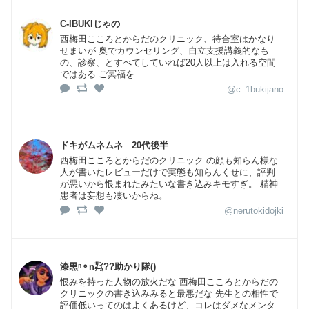
C-IBUKlじゃの
西梅田こころとからだのクリニック、待合室はかなり
せまいが 奥でカウンセリング、自立支援講義的なも
の、診察、とすべてしていれば20人以上は入れる空間
ではある ご冥福を…
@c_1bukijano
ドキがムネムネ 20代後半
西梅田こころとからだのクリニック の顔も知らん様な
人が書いたレビューだけで実態も知らんくせに、評判
が悪いから恨まれたみたいな書き込みキモすぎ。 精神
患者は妄想も凄いからね。
@nerutokidojki
漆黒ⁿ⚬n㌠??助かり隊()
恨みを持った人物の放火だな 西梅田こころとからだの
クリニックの書き込みみると最悪だな 先生との相性で
評価低いってのはよくあるけど、コレはダメなメンタ