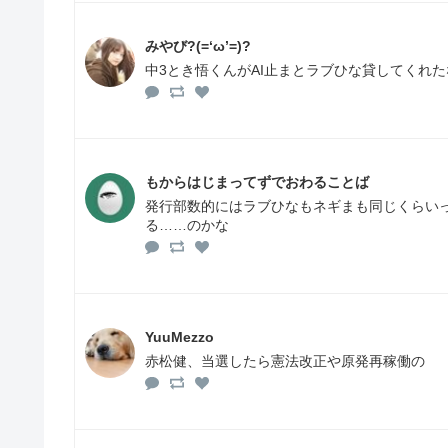
みやび?(=‘ω’=)?
中3とき悟くんがAI止まとラブひな貸してくれたな
もからはじまってずでおわることば
発行部数的にはラブひなもネギまも同じくらい
る……のかな
YuuMezzo
赤松健、当選したら憲法改正や原発再稼働の