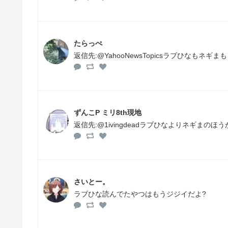
たらっぺ
返信先:@YahooNewsTopicsラブひなも
ずんこP ミリ8th現地
返信先:@1ivingdeadラブひなよりネギまのほ
さいとー。
ラブひな読んでたやつはもうジジイだよ?