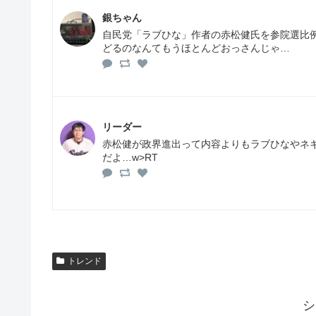
銀ちゃん
自民党「ラブひな」作者の赤松健氏を参院選比
どるのなんてもうほとんどおっさんじゃ…
リーダー
赤松健が政界進出って内容よりもラブひなやネ
だよ…w>RT
トレンド
シ