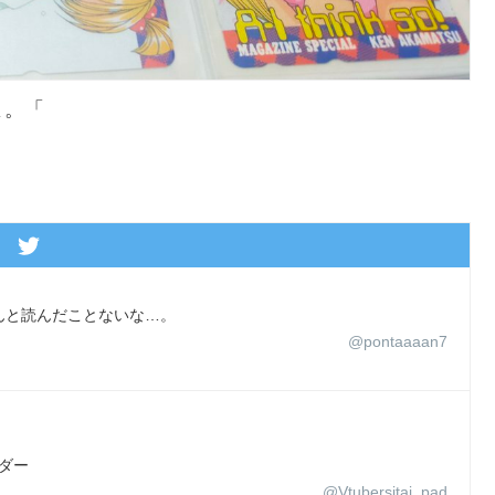
よ。「
んと読んだことないな…。
@pontaaaan7
ダー
@Vtubersitai_pad