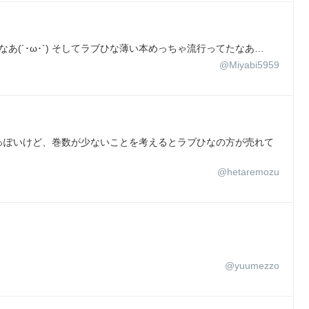
あ(´･ω･`) そしてラブひな薄い本めっちゃ流行ってたなあ…
@Miyabi5959
っぽいけど、巻数が少ないことを考えるとラブひなの方が売れて
@hetaremozu
@yuumezzo