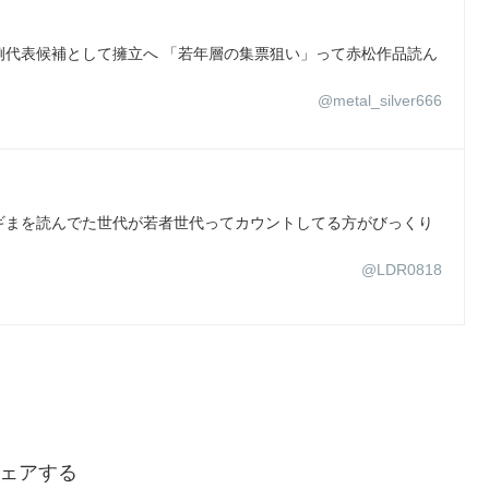
例代表候補として擁立へ 「若年層の集票狙い」って赤松作品読ん
@metal_silver666
ギまを読んでた世代が若者世代ってカウントしてる方がびっくり
@LDR0818
ェアする