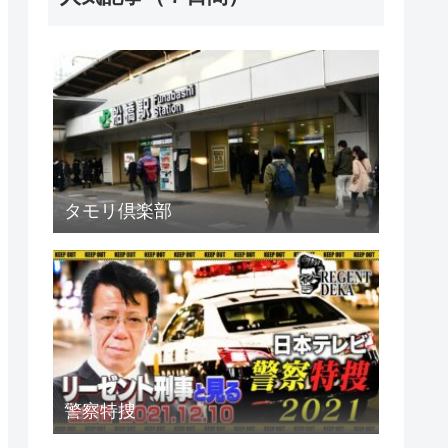
タモリ倶楽部
警察特捜