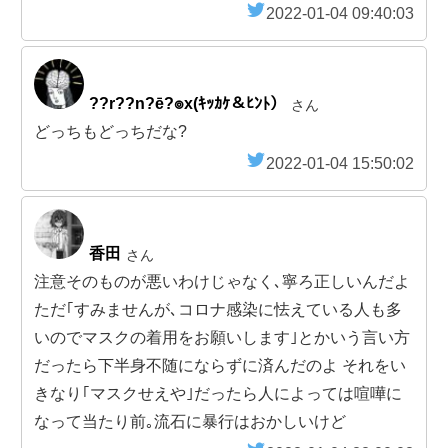
2022-01-04 09:40:03
??r??n?ē?๏x(ｷｯｶｹ＆ﾋﾝﾄ）
さん
どっちもどっちだな?
2022-01-04 15:50:02
香田
さん
注意そのものが悪いわけじゃなく､寧ろ正しいんだよ
ただ｢すみませんが､コロナ感染に怯えている人も多
いのでマスクの着用をお願いします｣とかいう言い方
だったら下半身不随にならずに済んだのよ それをい
きなり｢マスクせえや｣だったら人によっては喧嘩に
なって当たり前｡流石に暴行はおかしいけど