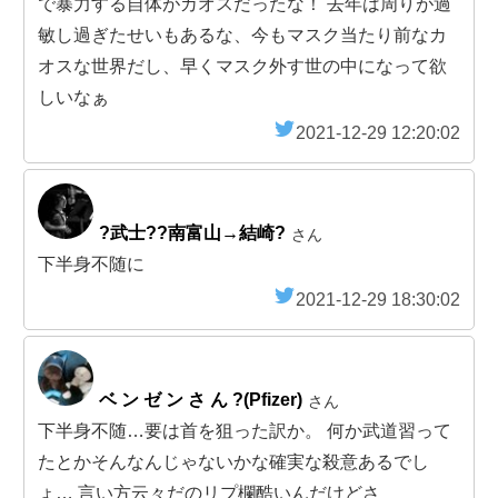
で暴力する自体がカオスだったな！ 去年は周りが過
敏し過ぎたせいもあるな、今もマスク当たり前なカ
オスな世界だし、早くマスク外す世の中になって欲
しいなぁ
2021-12-29 12:20:02
?武士??南富山→結崎?
さん
下半身不随に
2021-12-29 18:30:02
ベ ン ゼ ン さ ん ?(Pfizer)
さん
下半身不随…要は首を狙った訳か。 何か武道習って
たとかそんなんじゃないかな確実な殺意あるでし
ょ… 言い方云々だのリプ欄酷いんだけどさ