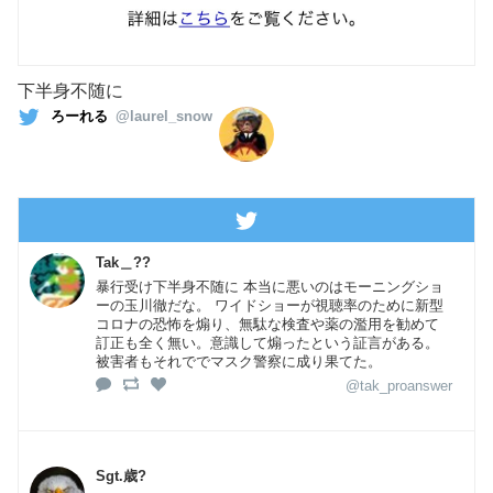
下半身不随に
ろーれる
@laurel_snow
Tak＿??
暴行受け下半身不随に 本当に悪いのはモーニングショ
ーの玉川徹だな。 ワイドショーが視聴率のために新型
コロナの恐怖を煽り、無駄な検査や薬の濫用を勧めて
訂正も全く無い。意識して煽ったという証言がある。
被害者もそれででマスク警察に成り果てた。
@tak_proanswer
Sgt.歳?