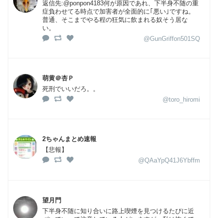
返信先:@ponpon4183何が原因であれ、下半身不随の重
症負わせてる時点で加害者が全面的に｢悪い｣ですね。
普通、そこまでやる程の狂気に飲まれる奴そう居な
い。
@GunGriffon501SQ
萌黄＠杏Ｐ
死刑でいいだろ。。
@toro_hiromi
2ちゃんまとめ速報
【悲報】
@QAaYpQ41J6Ybffm
望月門
下半身不随に知り合いに路上喫煙を見つけるたびに近