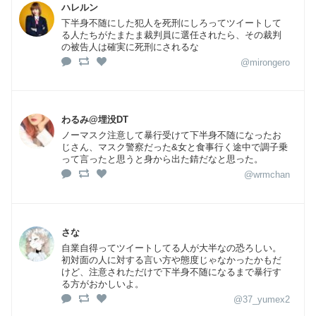
ハレルン
下半身不随にした犯人を死刑にしろってツイートして
る人たちがたまたま裁判員に選任されたら、その裁判
の被告人は確実に死刑にされるな
@mirongero
わるみ@埋没DT
ノーマスク注意して暴行受けて下半身不随になったお
じさん、マスク警察だった&女と食事行く途中で調子乗
って言ったと思うと身から出た錆だなと思った。
@wrmchan
さな
自業自得ってツイートしてる人が大半なの恐ろしい。
初対面の人に対する言い方や態度じゃなかったかもだ
けど、注意されただけで下半身不随になるまで暴行す
る方がおかしいよ。
@37_yumex2