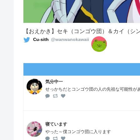
【おえかき】セキ（コンゴウ団）＆カイ（シ
Cu-sith
@wanwanokawaii
気分中一
せっかちだとコンゴウ団の人の先祖な可能性が
寝ています
やった～僕コンゴウ団に入ります