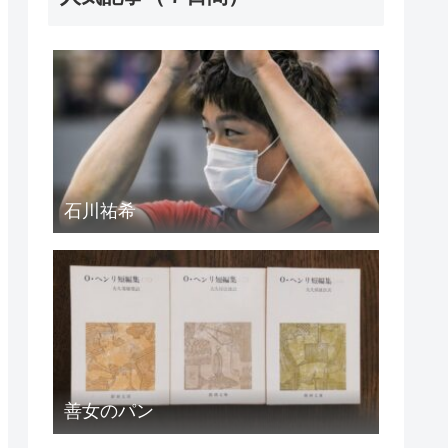
石川祐希
善女のパン