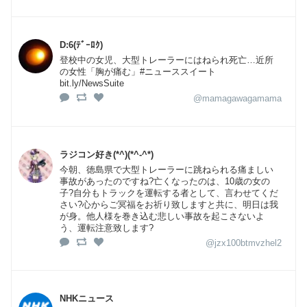
D:6(ﾃﾞｰﾛｸ)
登校中の女児、大型トレーラーにはねられ死亡…近所
の女性「胸が痛む」#ニューススイート
bit.ly/NewsSuite
@mamagawagamama
ラジコン好き(*^)(*^-^*)ゞ
今朝、徳島県で大型トレーラーに跳ねられる痛ましい
事故があったのですね?亡くなったのは、10歳の女の
子?自分もトラックを運転する者として、言わせてくだ
さい?心からご冥福をお祈り致しますと共に、明日は我
が身。他人様を巻き込む悲しい事故を起こさないよ
う、運転注意致します?
@jzx100btmvzhel2
NHKニュース