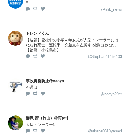
#
@nhk_news
トレンドくん
【速報】登校中の小学４年女児が大型トレーラーには
ねられ死亡 運転手「交差点を左折する際にはねた」
【徳島・小松島市】
@Stephan41454103
事故再発防止@naoya
今週は
@naoya29er
柳沢 茜（竹山）@育休中
大型トレーラーに
@akane0310yanagi