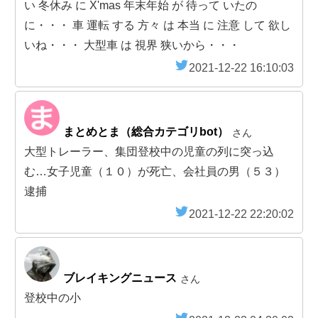
い 冬休み に X'mas 年末年始 が 待って いたの
に・・・ 車 運転 する 方々 は 本当 に 注意 して 欲し
いね・・・ 大型車 は 視界 狭いから・・・
2021-12-22 16:10:03
まとめとま（総合カテゴリbot）
さん
大型トレーラー、集団登校中の児童の列に突っ込
む…女子児童（１０）が死亡、会社員の男（５３）
逮捕
2021-12-22 22:20:02
ブレイキングニュース
さん
登校中の小