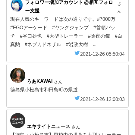
フォロワー増加アカウント @相互フォロ
さ
ー支援
ん
現在人気のキーワードは次の通りです。#7000万
#FGOアーケード #ヤングジャンプ #首領パッ
チ #谷口雄也 #大型トレーラー #除夜の鐘 #白
真勲 #ネブカドネザル #岩政大樹 ...
2021-12-26 05:50:04
ろあKAWAI
さん
徳島県小松島市和田島町の県道
2021-12-26 12:00:03
エキサイトニュース
さん
【徳島・小松島市】登校中の児童を大型トレーラー