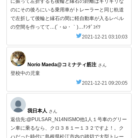
に振って左折するも後輪と縁石の距離はギリギリな
のにその後ろにいる乗用車がトレーラーと同じ軌道
で左折して後輪と縁石の間に軽自動車が入るレベル
の空間を作ってて…(´・ω・｀)…ﾅﾝﾀﾞｺｲﾂ
2021-12-21 03:10:03
Norio Maeda@コミナティ筋注
さん
登校中の児童
2021-12-21 09:20:05
我日本人
さん
返信先:@PULSAR_N14NISMO他1人１号車のグリー
ン車に乗るなら、クロ３８１ー１３２ですよ！。ク
ハだった時代に島根県松江市内の踏切で大型トレー