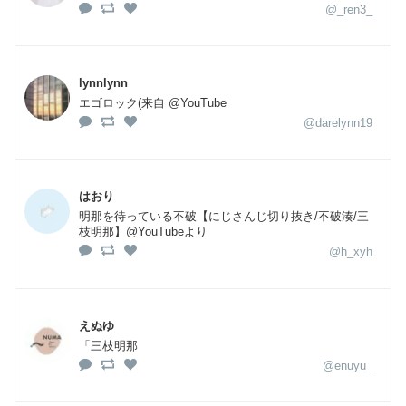
@_ren3_
lynnlynn
エゴロック(来自 @YouTube
@darelynn19
はおり
明那を待っている不破【にじさんじ切り抜き/不破湊/三
枝明那】@YouTubeより
@h_xyh
えぬゆ
「三枝明那
@enuyu_