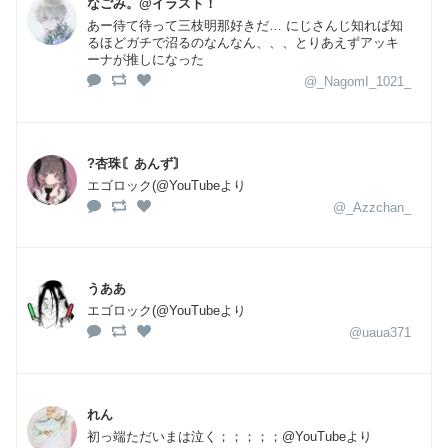
なごみ。@イラスト！
あー待て待って三枝明那好きだ… にじさんじ知れば知
るほどガチで沼るのなんなん、、、とりあえずアッキ
ーナが推しになった
@_NagomI_1021_
?杏珠〘あんず〙
エゴロック(@YouTubeより
@_Azzchan_
うああ
エゴロック(@YouTubeより
@uaua371
れん
初っ端ただいまは泣く；；；；；@YouTubeより