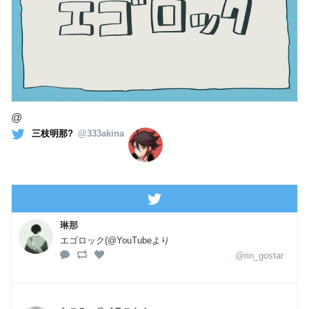
@
三枝明那?
@333akina
琳那
エゴロック(@YouTubeより
@rin_gostar