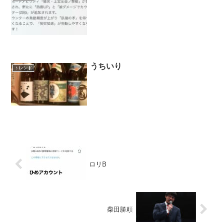
うちいり
トレンド
ロリB
柴田勝頼