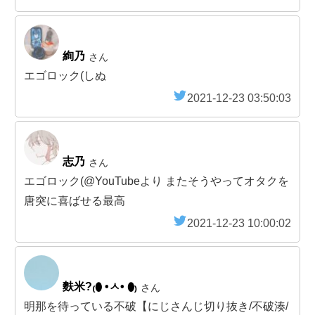
絢乃
さん
エゴロック(しぬ
2021-12-23 03:50:03
志乃
さん
エゴロック(@YouTubeより またそうやってオタクを
唐突に喜ばせる最高
2021-12-23 10:00:02
麩米?₍⬮ •ㅅ• ⬮₎
さん
明那を待っている不破【にじさんじ切り抜き/不破湊/