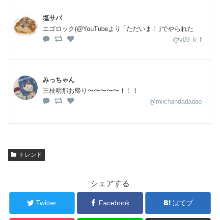
塩サバ
エゴロック(@YouTubeより ｢ただいま！｣でやられた
@v09_k_f
みっちゃん
三枝明那お帰り〜〜〜〜〜！！！
@miichandadadao
トレンド
シェアする
Twitter
Facebook
はてブ