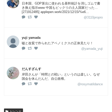
日本国、GDP算出に使われる基幹統計を消しゴムで書
き換え指示www 中国もビックリの土人国家だった…
[271912485] applepen.work/2021/12/15/%e6…
@3110propro
yuji yamada
嘘と改竄で作られたアベノミクスの正体見たり！
@yamada_yuji
だんすざんす
岸田さんが「時間との戦い」というのは虚しい。なぜ
国会を休んだんだ、自公政権。
@rosymatildance
トレンド