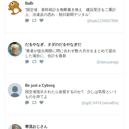
BaBi
“国交省、基幹統計を無断書き換え 建設受注を二重計
上、法違反の恐れ：朝日新聞デジタル”
@babi123456789A
だるやなぎ、タダのだるやなぎだ
“業者が提出期限に間に合わず数カ月分をまとめて提出
した場合に、合計を最新
@daruyanagi
Be just a Cyborg
国交省指示されたら改竄するのか?、少しは気骨という
ものを持てよ
@qpEJI4Yk1wma8Gq
寒流おじさん