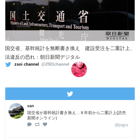
国交省、基幹統計を無断書き換え 建設受注を二重計上、
法違反の恐れ：朝日新聞デジタル
zsoi channel
@2501channel
san
国交省が基幹統計書き換え…８年前から二重計上(読売
新聞オンライン)
@jogzx