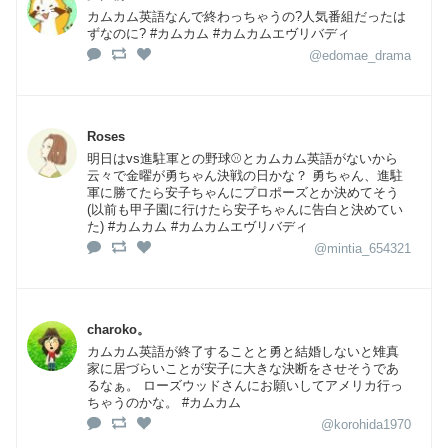
カムカム英語なんで終わっちゃうの?人気番組だったは
ずなのに? #カムカム #カムカムエヴリバディ
@edomae_drama
Roses
明日はvs進駐軍との野球⚾とカムカム英語がないから
云々で金曜が勇ちゃん決戦の日かな？ 勇ちゃん、進駐
軍に勝てたら安子ちゃんにプロポーズとか決めてそう
(以前も甲子園に行けたら安子ちゃんに告白と決めてい
た) #カムカム #カムカムエヴリバディ
@mintia_654321
charoko。
カムカム英語が終了することと勇と結婚しないと雉真
家に居づらいことが安子に大きな決断をさせそうであ
るなぁ。 ローズウッドさんにお願いしてアメリカ行っ
ちゃうのかな。 #カムカム
@korohida1970