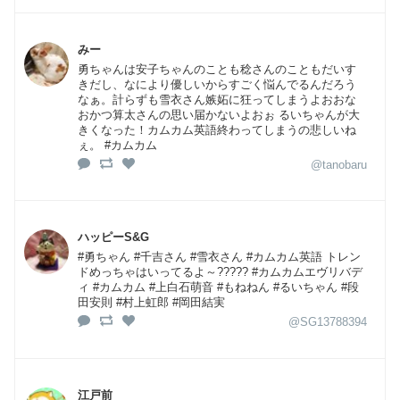
みー
勇ちゃんは安子ちゃんのことも稔さんのこともだいす
きだし、なにより優しいからすごく悩んでるんだろう
なぁ。計らずも雪衣さん嫉妬に狂ってしまうよおおな
おかつ算太さんの思い届かないよおぉ るいちゃんが大
きくなった！カムカム英語終わってしまうの悲しいね
ぇ。 #カムカム
@tanobaru
ハッピーS&G
#勇ちゃん #千吉さん #雪衣さん #カムカム英語 トレン
ドめっちゃはいってるよ～????? #カムカムエヴリバデ
ィ #カムカム #上白石萌音 #もねねん #るいちゃん #段
田安則 #村上虹郎 #岡田結実
@SG13788394
江戸前