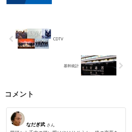
CDTV
基幹統計
コメント
なだぎ武
さん