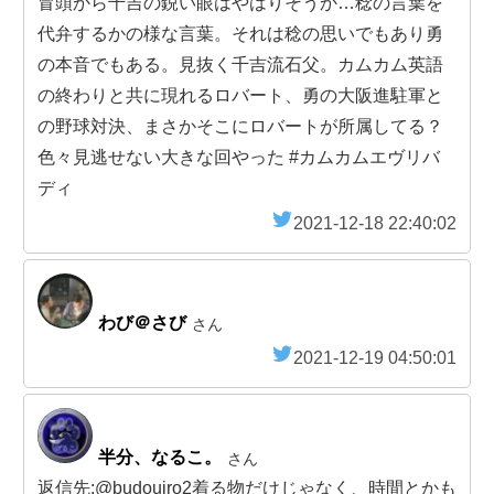
冒頭から千吉の鋭い眼はやはりそうか…稔の言葉を
代弁するかの様な言葉。それは稔の思いでもあり勇
の本音でもある。見抜く千吉流石父。カムカム英語
の終わりと共に現れるロバート、勇の大阪進駐軍と
の野球対決、まさかそこにロバートが所属してる？
色々見逃せない大きな回やった #カムカムエヴリバ
ディ
2021-12-18 22:40:02
わび＠さび
さん
2021-12-19 04:50:01
半分、なるこ。
さん
返信先:@budouiro2着る物だけじゃなく、時間とかも