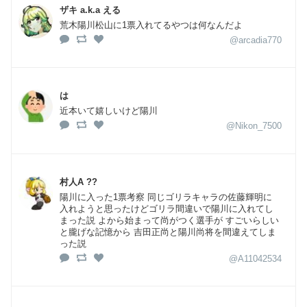
ザキ a.k.a える
荒木陽川松山に1票入れてるやつは何なんだよ
@arcadia770
は
近本いて嬉しいけど陽川
@Nikon_7500
村人A ??
陽川に入った1票考察 同じゴリラキャラの佐藤輝明に
入れようと思ったけどゴリラ間違いで陽川に入れてし
まった説 よから始まって尚がつく選手が すごいらしい
と朧げな記憶から 吉田正尚と陽川尚将を間違えてしま
った説
@A11042534