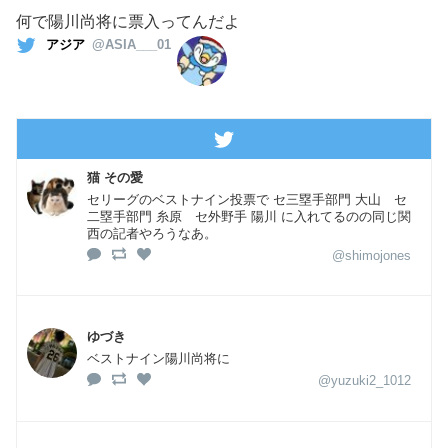
何で陽川尚将に票入ってんだよ
アジア
@ASIA___01
猫 その愛
セリーグのベストナイン投票で セ三塁手部門 大山 セ
二塁手部門 糸原 セ外野手 陽川 に入れてるのの同じ関
西の記者やろうなあ。
@shimojones
ゆづき
ベストナイン陽川尚将に
@yuzuki2_1012