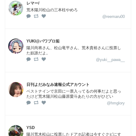
レマー/
荒木陽川松山の三本柱やめろ
@reemaru00
YUKI@パワプロ垢
陽川尚将さん、松山竜平さん、荒木貴裕さんに投票し
た奴誰だよ。
@yuki__pawa__
日刊よだみなみ速報公式アカウント
ベストナインで京田に一票入ってるの何事だよと思っ
たけど荒木陽川松山藤原愛斗あたりの方がひどい
@hmglory
YSD
陽川荒木松山に投票したドアホ記者は今すぐクビにす