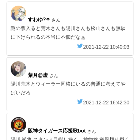
すわゆ?☂️
さん
謎の票入ると荒木さんも陽川さんも松山さんも無駄
に下げられるの本当に不憫だなぁ
2021-12-22 10:40:03
葉月@虚
さん
陽川荒木とウィーラー同格にいるの普通に考えてや
ばいだろ
2021-12-22 16:42:30
阪神タイガース応援歌bot
さん
陽川 尚将 スタンド目指し描く 放物線 逆風切り裂く