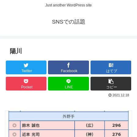
Just another WordPress site
SNSでの話題
陽川
Twitter
Facebook
はてブ
Pocket
LINE
コピー
2021.12.18