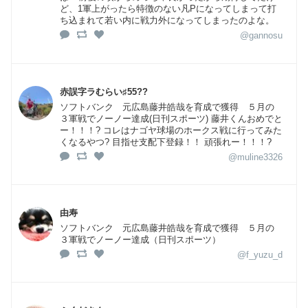
ど、1軍上がったら特徴のない凡Pになってしまって打
ち込まれて若い内に戦力外になってしまったのよな。
@gannosu
赤誤字ラむらい♯55??
ソフトバンク 元広島藤井皓哉を育成で獲得 ５月の
３軍戦でノーノー達成(日刊スポーツ) 藤井くんおめでと
ー！！！? コレはナゴヤ球場のホークス戦に行ってみた
くなるやつ? 目指せ支配下登録！！ 頑張れー！！！?
@muline3326
由寿
ソフトバンク 元広島藤井皓哉を育成で獲得 ５月の
３軍戦でノーノー達成（日刊スポーツ）
@f_yuzu_d