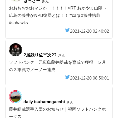
ばっさー
さん
おおおおおおマジか！！！！！>RT おかやま山陽→
広島の藤井がNPB復帰とは！！ #carp #藤井皓哉
#sbhawks
2021-12-20 02:40:02
?居残り佐平次??
さん
ソフトバンク 元広島藤井皓哉を育成で獲得 ５月
の３軍戦でノーノー達成
2021-12-20 08:50:01
daily tsubamegaeshi
さん
藤井皓哉選手入団のお知らせ｜福岡ソフトバンクホ
ークス