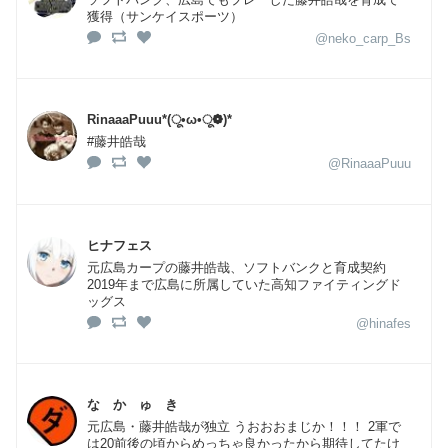
獲得（サンケイスポーツ）
@neko_carp_Bs
RinaaaPuuu*(ू•ω•ू❁)*
#藤井皓哉
@RinaaaPuuu
ヒナフェス
元広島カープの藤井皓哉、ソフトバンクと育成契約
2019年まで広島に所属していた高知ファイティングド
ッグス
@hinafes
な か ゅ き
元広島・藤井皓哉が独立 うおおおまじか！！！ 2軍で
は20前後の頃からめっちゃ良かったから期待してたけ