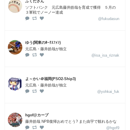
ふくださん
ソフトバンク 元広島藤井皓哉を育成で獲得 ５月の
３軍戦でノーノー達成
@fukudasun
ゆう(関東のﾎｰｸｽﾌｧﾝ)
元広島・藤井皓哉が独立
@isa_isa_riznak
よ～かい＠福岡(PSO2-Ship3)
元広島・藤井皓哉が独立
@yohkai_fuk
hgof@カープ
藤井皓哉 NPB復帰おめでとう? また由宇で観れるかな
@hgof9