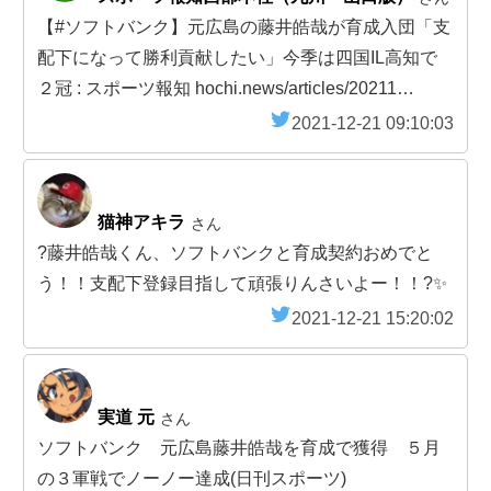
【#ソフトバンク】元広島の藤井皓哉が育成入団「支
配下になって勝利貢献したい」今季は四国IL高知で
２冠 : スポーツ報知 hochi.news/articles/20211…
2021-12-21 09:10:03
猫神アキラ
さん
?藤井皓哉くん、ソフトバンクと育成契約おめでと
う！！支配下登録目指して頑張りんさいよー！！?✨
2021-12-21 15:20:02
実道 元
さん
ソフトバンク 元広島藤井皓哉を育成で獲得 ５月
の３軍戦でノーノー達成(日刊スポーツ)