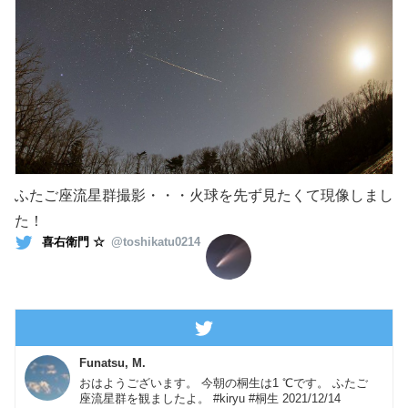
ふたご座流星群撮影・・・火球を先ず見たくて現像しまし
た！
喜右衛門 ☆
@toshikatu0214
Funatsu, M.
おはようございます。 今朝の桐生は1 ℃です。 ふたご
座流星群を観ましたよ。 #kiryu #桐生 2021/12/14