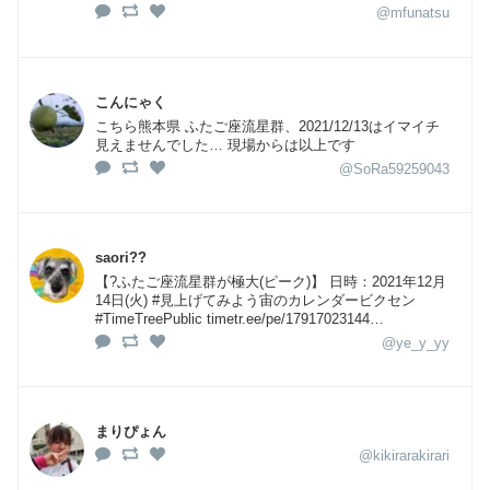
@mfunatsu
こんにゃく
こちら熊本県 ふたご座流星群、2021/12/13はイマイチ
見えませんでした… 現場からは以上です
@SoRa59259043
saori??
【?ふたご座流星群が極大(ピーク)】 日時：2021年12月
14日(火) #️見上げてみよう宙のカレンダー️ビクセン
#TimeTreePublic timetr.ee/pe/17917023144…
@ye_y_yy
まりぴょん
@kikirarakirari