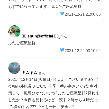
もすでに昇っています。 #ふたご座流星群
2021-12-21 21:00:06
草⃞̤̺ shun@official 草⃞̤̺
さん
ふたご座流星群
2021-12-22 03:10:04
キムキム
さん
2021年12月14日(火曜日) おはようございます☀️?‍♂️❗
今朝の外気温３℃℃℃‼️今季一番の寒さとか?防寒対
策して、風邪ひかないでね? ふたご座流星群?見れま
したか？今夜も見れるけど、夜中２時から４時だっ
て..夢の中ね??? 今日も一日ご安全に?