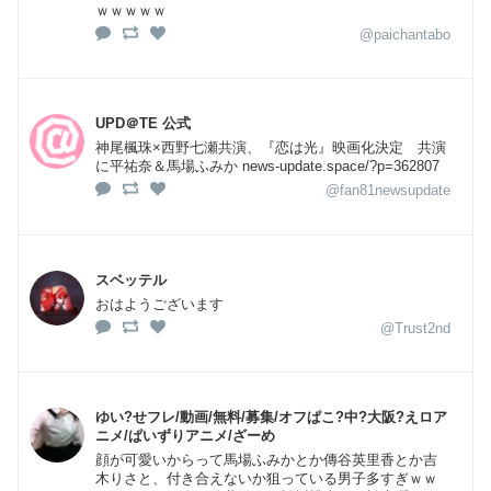
ｗｗｗｗｗ
@paichantabo
UPD＠TE 公式
神尾楓珠×西野七瀬共演、『恋は光』映画化決定 共演
に平祐奈＆馬場ふみか news-update.space/?p=362807
@fan81newsupdate
スベッテル
おはようございます
@Trust2nd
ゆい?せフレ/動画/無料/募集/オフぱこ?中?大阪?えロア
ニメ/ぱいずりアニメ/ざーめ
顔が可愛いからって馬場ふみかとか傳谷英里香とか吉
木りさと、付き合えないか狙っている男子多すぎｗｗ