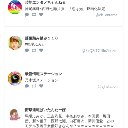
芸能エンタメちゃんねる
神尾楓珠×西野七瀬共演、『恋は光』映画化決定
@ch_entame
落葉踏み踏み１１８
#馬場ふみか
@8xQ3tTGRlnZcezm
最新情報ステーション
乃木坂ステーション
@sjhstation
衝撃速報ぱいたんたーぼ
馬場ふみか、三吉彩花、中条あやみ、本田翼、堀田
茜、新木優子、西野七瀬、白石麻衣、新川優愛←どの
モデル系若手女優好きなんや？ｗｗｗｗｗｗｗｗｗｗ