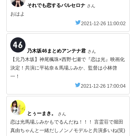
それでも恋するバルセロナ
さん
おはよ
2021-12-26 11:00:02
乃木坂46まとめアンテナ君
さん
【元乃木坂】神尾楓珠×西野七瀬で『恋は光』映画化
決定！共演に平祐奈＆馬場ふみか、監督は小林啓
一！
2021-12-26 17:00:04
とぅーまき。
さん
恋は光馬場ふみかもでるんだね！！！ 言霊荘で堀田
真由ちゃんと一緒だしノンノモデルと共演多いね(笑)