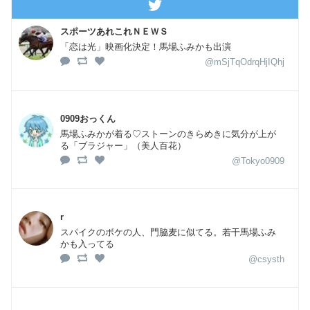
スポーツあれこれＮＥＷＳ
「恋は光」映画化決定！馬場ふみかも出演
@mSjTqOdrqHjIQhj
0909おっくん
馬場ふみかが着る♡ストーンのきらめきに気分が上が
る「ブラジャー」（美人百花）
@Tokyo0909
r
スパイクのボケの人、門脇麦に似てる。若干馬場ふみ
かも入ってる
@csysth