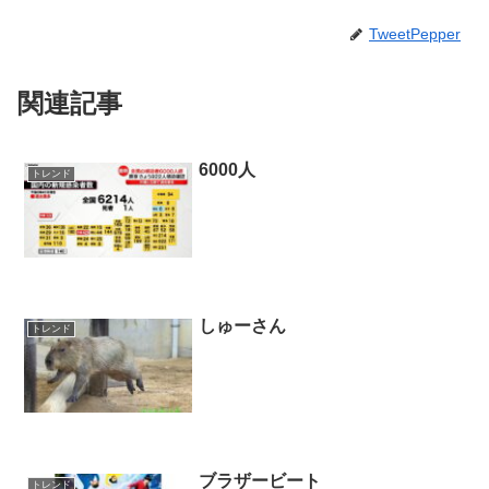
TweetPepper
関連記事
6000人
トレンド
しゅーさん
トレンド
ブラザービート
トレンド