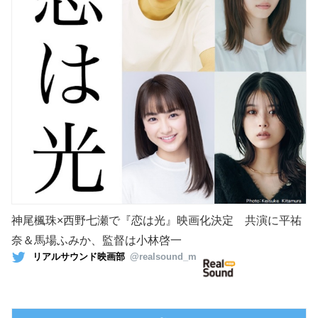
神尾楓珠×西野七瀬で『恋は光』映画化決定 共演に平祐
奈＆馬場ふみか、監督は小林啓一
リアルサウンド映画部
@realsound_m