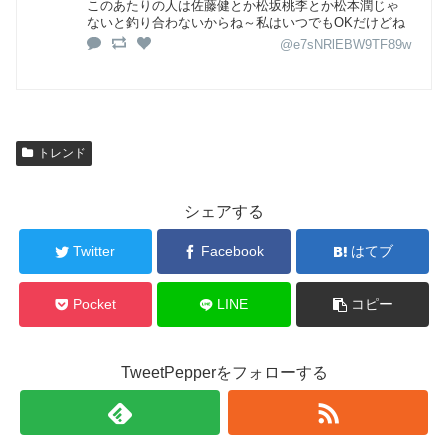
このあたりの人は佐藤健とか松坂桃李とか松本潤じゃ
ないと釣り合わないからね～私はいつでもOKだけどね
@e7sNRlEBW9TF89w
トレンド
シェアする
Twitter
Facebook
はてブ
Pocket
LINE
コピー
TweetPepperをフォローする