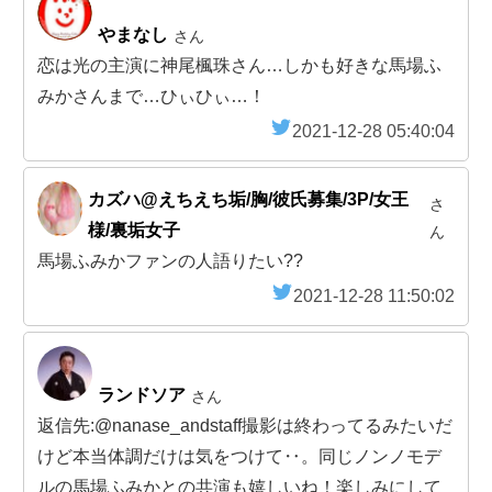
やまなし
さん
恋は光の主演に神尾楓珠さん…しかも好きな馬場ふ
みかさんまで…ひぃひぃ…！
2021-12-28 05:40:04
カズハ@えちえち垢/胸/彼氏募集/3P/女王
さ
様/裏垢女子
ん
馬場ふみかファンの人語りたい??
2021-12-28 11:50:02
ランドソア
さん
返信先:@nanase_andstaff撮影は終わってるみたいだ
けど本当体調だけは気をつけて‥。同じノンノモデ
ルの馬場ふみかとの共演も嬉しいね！楽しみにして