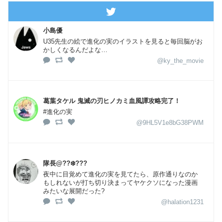
小島優
U35先生の絵で進化の実のイラストを見ると毎回脳がお
かしくなるんだよな…
@ky_the_movie
葛葉タケル 鬼滅の刃ヒノカミ血風譚攻略完了！
#進化の実
@9HL5V1e8bG38PWM
隊長@??❄️???
夜中に目覚めて進化の実を見てたら、原作通りなのか
もしれないが打ち切り決まってヤケクソになった漫画
みたいな展開だった?
@halation1231