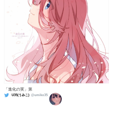
「進化の実」第
U35(うみこ)
@umiko35