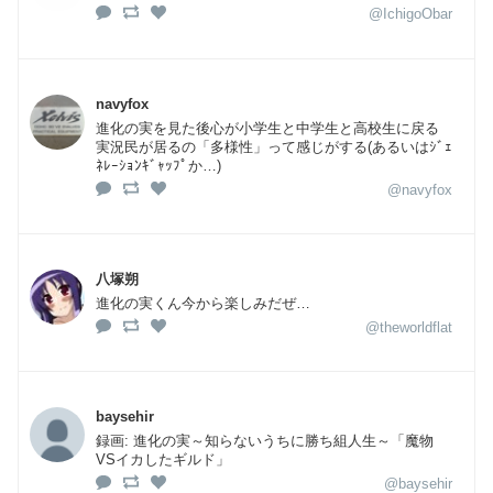
@IchigoObar
navyfox
進化の実を見た後心が小学生と中学生と高校生に戻る
実況民が居るの「多様性」って感じがする(あるいはｼﾞｪ
ﾈﾚｰｼｮﾝｷﾞｬｯﾌﾟか…)
@navyfox
八塚朔
進化の実くん今から楽しみだぜ…
@theworldflat
baysehir
録画: 進化の実～知らないうちに勝ち組人生～「魔物
VSイカしたギルド」
@baysehir