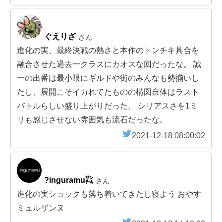
ぐえりざ
さん
進化の実、最終決戦の熱さと本作のトンチキ具合を
融合させた過去一クラスにカオスな回だったな。 誠
一の出番は最小限にギルドや街のみんなも勢揃いし
たし、展開こそイカれてたものの構図自体はラスト
バトルらしい盛り上がりだった。 シリアスさを1ミ
リも感じさせない雰囲気も流石だったな。
2021-12-18 08:00:02
?inguramu㌠
さん
進化の実ショックも落ち着いてきたし寝よう おやす
ミュルザンヌ