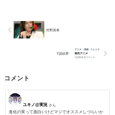
狩野英孝
Y談結界
コメント
ユキノ@実況
さん
進化の実って面白いけどマジでオススメしづらいか