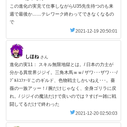
この進化の実見て仕事しながらU35先生待つのも来
週で最後か……テレワーク終わってできなくなるの
で
2021-12-19 20:50:01
しほね
さん
進化の実11： スキル無限地獄とは。/ 日本の力士が
分かる異世界ジジイ。三角木馬ｗｗ/ ザワ･･･ザワ･･･/
ﾌﾞﾙｽｺﾌｧｰ!/ このギルド、色物戦士しかいねえ･･･。薔
薇の一族アッー！/ 腕だけじゃなく、全身ゴリラに戻
れ。/ ジジイの魔法だけで良いのでは？すげー雑に戦
闘してるだけで終わった
2021-12-20 02:50:03