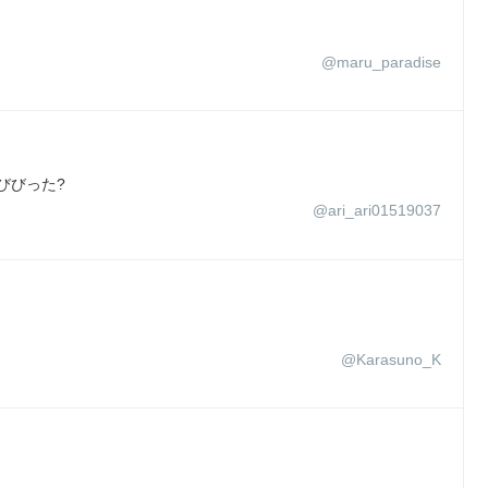
@maru_paradise
でびびった?
@ari_ari01519037
@Karasuno_K