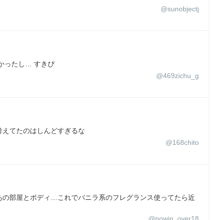
@sunobjectj
かったし… すきぴ
@469zichu_g
考えてたのはしんどすぎるな
@168chito
あの部屋とボディ…これでバニラ系のフレグランス使ってたら近
@nowin_over18