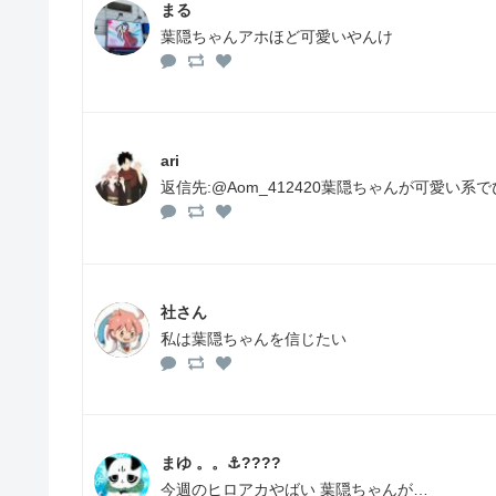
まる
葉隠ちゃんアホほど可愛いやんけ
ari
返信先:@Aom_412420葉隠ちゃんが可愛い系
社さん
私は葉隠ちゃんを信じたい
まゆ 。。⚓️???? ‎
今週のヒロアカやばい 葉隠ちゃんが…