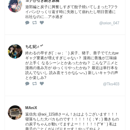
ヨナ@引き続き原稿
遊郭編と炭子に興奮しすぎて餃子焼いてしまった?フラ
イパンひっくり返す時に失敗して崩れたし明日普通に
出社なのに…アホ過ぎ
@orion_047
ちむ妃♬*ﾟ
終わるの早すぎ(´；ω；｀) 炭子、猪子、善子でてたねw
ギャグ要素が増えすぎじゃない？ 漫画に善逸が三味線
が上手く なるシーンとかあったかね？ こんなアニメと
漫画の進み方が ゆっくりやったかね？ 最近は単行本を
読んでないし 読み直そうかな(｡ᵕᴗᵕ｡) 新しいキャラの声
とか楽しみ?
@Tks403
MAniX
返信先:@aoi_115姉さーん！おはようございます！！！
寝落ちした大バカものです！！！！！( ；∀；) 働きもの
の炭子ちゃんが動いてますよー！！！！！(*´∀｀) 私は
善子のごとくがんばりまーす！やってやんよ