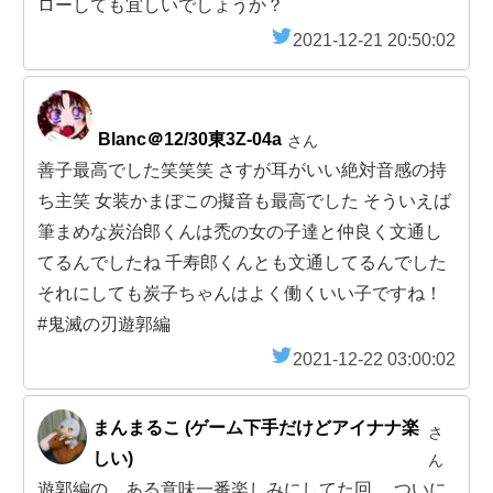
ローしても宜しいでしょうか？
2021-12-21 20:50:02
Blanc＠12/30東3Z-04a
さん
善子最高でした笑笑笑 さすが耳がいい絶対音感の持
ち主笑 女装かまぼこの擬音も最高でした そういえば
筆まめな炭治郎くんは禿の女の子達と仲良く文通し
てるんでしたね 千寿郎くんとも文通してるんでした
それにしても炭子ちゃんはよく働くいい子ですね！
#鬼滅の刃遊郭編
2021-12-22 03:00:02
まんまるこ (ゲーム下手だけどアイナナ楽
さ
しい)
ん
遊郭編の、ある意味一番楽しみにしてた回。 ついに