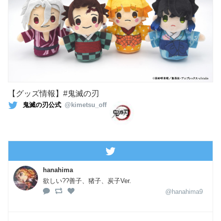
【グッズ情報】#鬼滅の刃
鬼滅の刃公式
@kimetsu_off
hanahima
欲しい??善子、猪子、炭子Ver.
@hanahima9