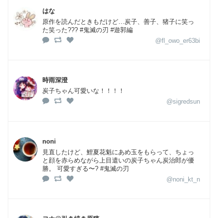
はな
原作を読んだときもだけど…炭子、善子、猪子に笑っ
た笑った??? #鬼滅の刃 #遊郭編
@fl_owo_er63bi
時雨深澄
炭子ちゃん可愛いな！！！！
@sigredsun
noni
見直したけど、鯉夏花魁にあめ玉をもらって、ちょっ
と顔を赤らめながら上目遣いの炭子ちゃん炭治郎が優
勝。 可愛すぎる〜? #鬼滅の刃
@noni_kt_n