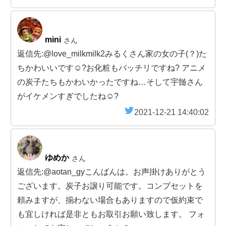
mini
さん
返信先:@love_milkmilk2みるくさん家の女の子(？)た
ちかわいいです☺️?お化粧もバッチリですね? アニメ
の炭子たちもかわいかったですね…そして宇髄さん
がイケメンすぎでしたね☺️?
2021-12-21 14:40:02
ゆめか
さん
返信先:@aotan_gyこんばんは。お声掛けありがとう
ございます。炭子お譲り可能です。コンプセットを
頼みますが、揃わない場合もありますので仮約束で
も宜しければ是非ともお取引お願い致します。 フォ