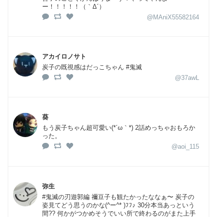
ー！！！！！（｀Δ´）
@MAniX55582164
アカイロノサト
炭子の既視感はだっこちゃん #鬼滅
@37awL
葵
もう炭子ちゃん超可愛い(*´ω｀*) 2話めっちゃおもろか
った。
@aoi_115
弥生
#鬼滅の刃遊郭編 禰豆子も観たかったななぁ〜 炭子の
姿見てどう思うのかな(^ー^* )ﾌﾌ♪ 30分本当あっという
間?? 何かがつかめそうでいい所で終わるのがまた上手