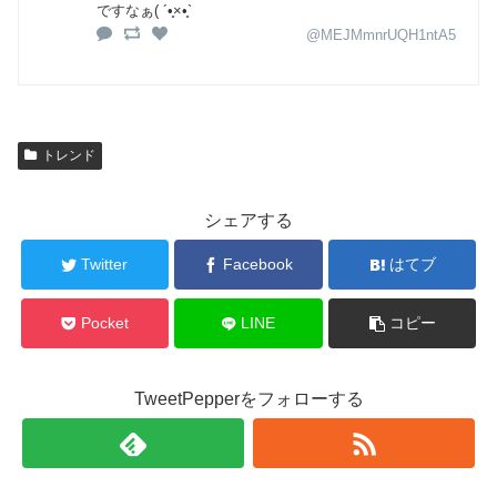
ですなぁ( ´•̥×•̥`
@MEJMmnrUQH1ntA5
トレンド
シェアする
Twitter
Facebook
はてブ
Pocket
LINE
コピー
TweetPepperをフォローする