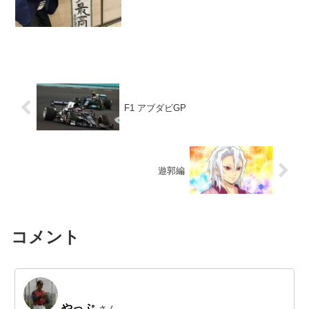
F1 アブダビGP
遊郭編
コメント
やっぷ