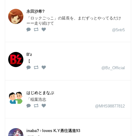
永田沙希?
「ロックごっこ」の延長を、まだずっとやってるだけ
ーー走り続けて
@5ntr5
B'z
【
@Bz_Official
はじめとまなぶ
「稲葉浩志
@MHS98877812
inaba?‍♀️loves K.Y勇往邁進93