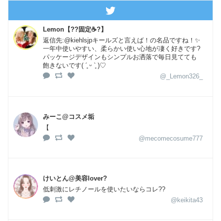
Lemon【??固定☕?】
返信先:@kiehlsjpキールズと言えば！の名品ですね！✨
一年中使いやすい、柔らかい使い心地が凄く好きです?
パッケージデザインもシンプルお洒落で毎日見てても
飽きないです( ´͈ ᵕ `͈ )♡
@_Lemon326_
みーこ@コスメ垢
【
@mecomecosume777
けいとん@美容lover?
低刺激にレチノールを使いたいならコレ??
@keikita43