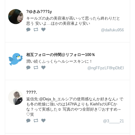
?ゆきみ???1y
キールズのあの美容液が高いって思ったら終わりだと
思う 安いよ…ほかの美容液より安い
@daifuku956
相互フォローの仲間@リフォロー100％
潤い続くふっくらヘルシースキンに！
@ngFFpzLF8hpDbEl
????.
返信先:@Deja_b_エルシアの使用感なんか好きなん♪ で
も冬の乾燥に強いのは147HAよりも Kiehl'sのUFCか
な？って実感した☺︎ 写真のやつ全部好き♡おすすめ～
♡笑
@3_____21