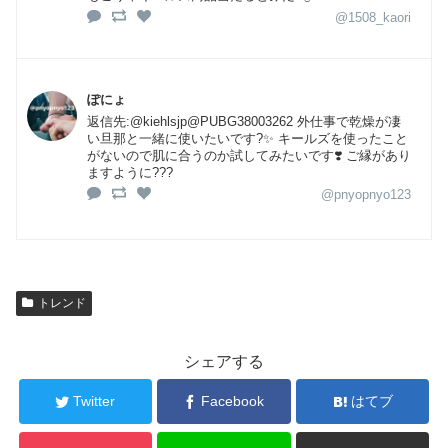
@1508_kaori
ぽにょ
返信先:@kiehlsjp@PUBG38003262 外仕事で乾燥が凄
い旦那と一緒に使いたいです?✨ キールズを使ったこと
がないので肌に合うのか試してみたいです❣️ ご縁があり
ますように???
@pnyopnyo123
トレンド
シェアする
Twitter
Facebook
はてブ