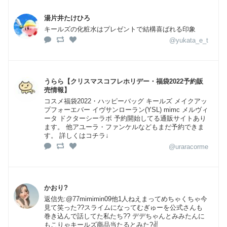
湯片井たけひろ
キールズの化粧水はプレゼントで結構喜ばれる印象
@yukata_e_t
うらら【クリスマスコフレホリデー・福袋2022予約販
売情報】
コスメ福袋2022・ハッピーバッグ キールズ メイクアッ
プフォーエバー イヴサンローラン(YSL) mimc メルヴィ
ータ ドクターシーラボ 予約開始してる通販サイトあり
ます。 他アユーラ・ファンケルなどもまだ予約できま
す。 詳しくはコチラ↓
@uraracorme
かおり?
返信先:@77mimimin09他1人ねえまってめちゃくちゃ今
見て笑った??スライムになってむぎゅーを公式さんも
巻き込んで話してた私たち?? デデちゃんとみみたんに
もこりゃキールズ商品当たるとみた?✌️