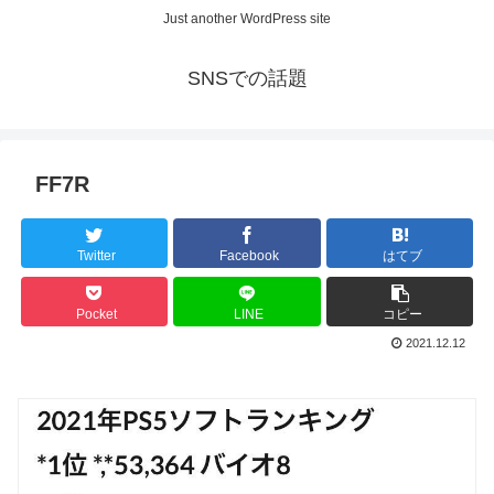
Just another WordPress site
SNSでの話題
FF7R
Twitter
Facebook
はてブ
Pocket
LINE
コピー
2021.12.12