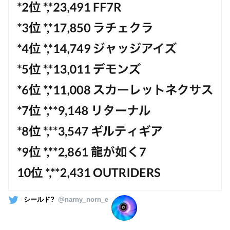
シールド?
@narny_norn_e