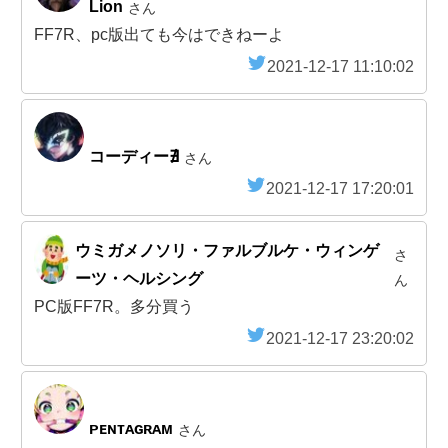
Lion
さん
FF7R、pc版出ても今はできねーよ
2021-12-17 11:10:02
コーディー∄
さん
2021-12-17 17:20:01
ウミガメノソリ・ファルブルケ・ウィンゲ
さ
ーツ・ヘルシング
ん
PC版FF7R。多分買う
2021-12-17 23:20:02
ᴘᴇɴᴛᴀɢʀᴀᴍ
さん