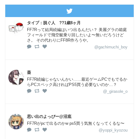
タイプ：脱ぐ人 ??1歳8ヶ月
FF7Rって結局続編はいつ出るんだい？ 美麗グラの箱庭
フィールドで飛空艇乗り回したいよ〜無いだろうけど
さ。 その代わりにFF8R作ろうや。
@gachimuchi_boy
葵
FF7R続編じゃないんかい……最近ゲームPCでもでるか
らPCスペック高ければPS5買う必要ないのか…？
@_girasole_o
思い出のよっぴー@沼底
FF7Rがpcで出るのかw ps5買う気無くなってくるな〜
@yoppi_kyozou