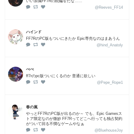
いい加減FF7Rの続編をだな……
@Reeves_FF14
ハインド
FF7RのPC版もついにきたか Epic専売なのはまあうん
@hind_Anatoly
ぺぺ
ff7rのpc版ついにくるのか 普通に欲しい
@Pepe_Rope1
春の嵐
やっとFF7RのPC版が出るのか～ でも、Epic Gamesス
トア限定なのが微妙 FF7Rってどこへ行っても独占契約
がついて回る不憫なゲームやなぁ
@BluehouseJoy