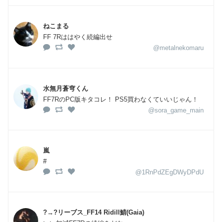
ねこまる
FF 7Rははやく続編出せ
@metalnekomaru
水無月蒼穹くん
FF7RのPC版キタコレ！ PS5買わなくていいじゃん！
@sora_game_main
嵐
#
@1RnPdZEgDWyDPdU
?→?リーブス_FF14 Ridill鯖(Gaia)