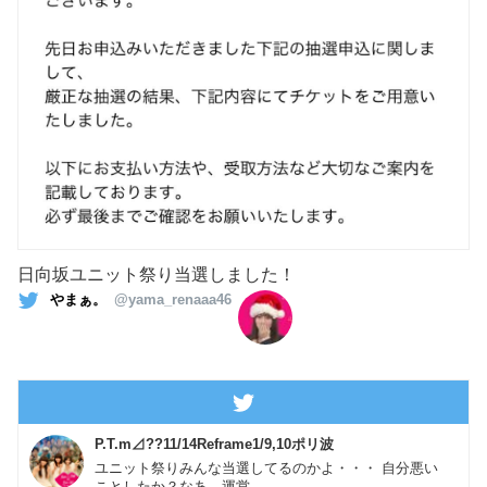
日向坂ユニット祭り当選しました！
やまぁ。
@yama_renaaa46
P.T.m⊿??11/14Reframe1/9,10ポリ波
ユニット祭りみんな当選してるのかよ・・・ 自分悪い
ことしたか？なあ、運営