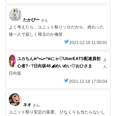
たかぴー
さん
よく考えたら、ユニット祭りソロだから、終わった
後一人で寂しく帰るのか俺笑
2021-12-18 11:50:01
ユカちんฅ^•ω•^ฅにゃ♡UberEATS配達員初
さ
心者?‍♂️?日向坂46◢めいめい♡おひさま
ん
日向坂
2021-12-18 17:50:04
ネオ
さん
ユニット祭り安定の落選。 ひなくりも当たらないし