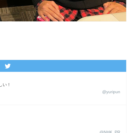
しい！
@yuripun
@NHK_PR