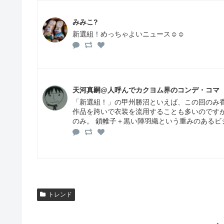
みみこ?
新選組！めっちゃよいニュース☺️☺️
天河真嗣@人呼んでカクヨム界のコンデ・コマ
「新選組！」の甲州勝沼といえば、この回のみ
作品を跨いで衣装を流用することも多いのです
のみ。 鎖帷子＋黒い陣羽織という重みのあるビ
トレンド