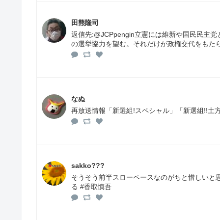
田熊隆司
返信先:@JCPpengin立憲には維新や国民
の選挙協力を望む。それだけが政権交代をもた
なぬ
再放送情報「新選組!スペシャル」「新選組!!土
sakko???
そうそう前半スローペースなのがちと惜しいと思
る #香取慎吾