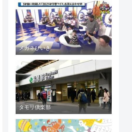
メガネびいき
タモリ倶楽部