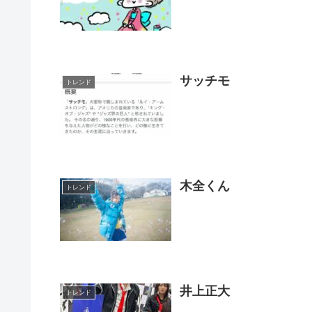
サッチモ
トレンド
木全くん
トレンド
井上正大
トレンド