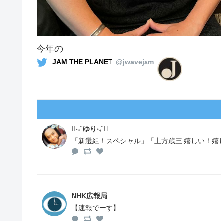
今年の
JAM THE PLANET
@jwavejam
‧₊˚ゆり‧₊˚
「新選組！スペシャル」「土方歳三 嬉しい！嬉
NHK広報局
【速報でーす】