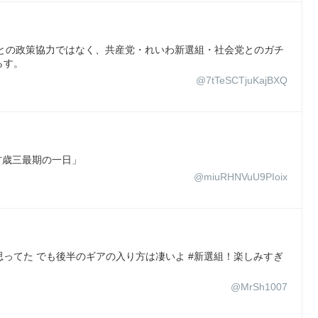
民主党との政策協力ではなく、共産党・れいわ新選組・社会党とのガチ
らす。
@7tTeSCTjuKajBXQ
方歳三最期の一日」
@miuRHNVuU9PIoix
ってた でも後半のギアの入り方は凄いよ #新選組！楽しみすぎ
@MrSh1007