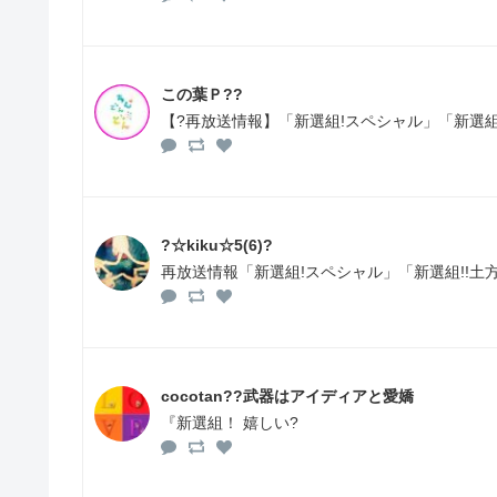
この葉Ｐ??
【?️再放送情報】「新選組!スペシャル」「新選組
?☆kiku☆5(6)?
再放送情報「新選組!スペシャル」「新選組!!土
cocotan??武器はアイディアと愛嬌
『新選組！ 嬉しい?