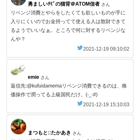
勇ましいﾁﾋﾞの猫背＠ATOM信者
さん
リベンジ消費とやらをしたくても欲しいものが手に
入りにくいのでお金持ってて使える人は散財できて
るようでいいなぁ。ところで何に対するリベンジな
んや？
2021-12-19 09:10:02
emie
さん
返信先:@kufuidamemaリベンジ消費できるのは、株
価操作で潤ってる上級国民だけ。(-_-#)
2021-12-19 15:10:03
まつもと::たかあき
さん