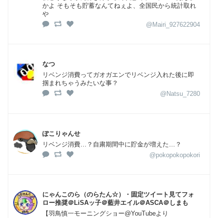
かよ そもそも貯蓄なんてねぇよ、全国民から統計取れ
や
@Mairi_927622904
なつ
リベンジ消費ってガオガエンでリベンジ入れた後に即
掴まれちゃうみたいな事？
@Natsu_7280
ぽこりゃんせ
リベンジ消費…？自粛期間中に貯金が増えた…？
@pokopokopokori
にゃんこのら（のらたん☆）・固定ツイート見てフォ
ロー推奨＠LiSAッ子＠藍井エイル＠ASCA＠しまも
【羽鳥慎一モーニングショー@YouTubeより