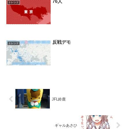
76人
トレンド
反戦デモ
トレンド
JFL鈴鹿
ギャルあさひ