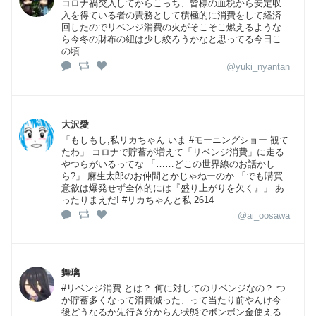
コロナ禍突入してからこっち、皆様の血税から安定収
入を得ている者の責務として積極的に消費をして経済
回したのでリベンジ消費の火がそこそこ燃えるような
ら今冬の財布の紐は少し絞ろうかなと思ってる今日こ
の頃
@yuki_nyantan
大沢愛
「もしもし,私リカちゃん いま #モーニングショー 観て
たわ」 コロナで貯蓄が増えて「リベンジ消費」に走る
やつらがいるってな 「……どこの世界線のお話かし
ら?」 麻生太郎のお仲間とかじゃねーのか 「でも購買
意欲は爆発せず全体的には『盛り上がりを欠く』」 あ
ったりまえだ! #リカちゃんと私 2614
@ai_oosawa
舞璃
#リベンジ消費 とは？ 何に対してのリベンジなの？ つ
か貯蓄多くなって消費減った、って当たり前やんけ今
後どうなるか先行き分からん状態でボンボン金使える