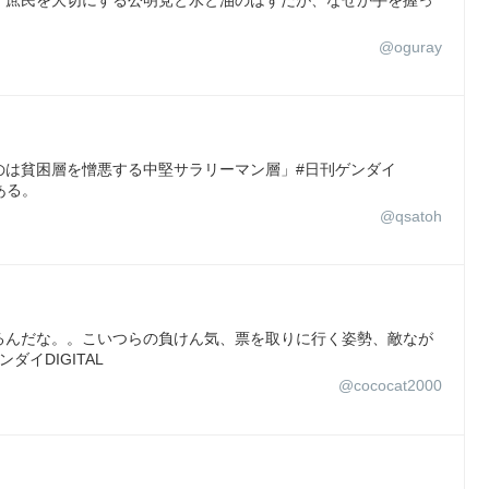
@oguray
のは貧困層を憎悪する中堅サラリーマン層」#日刊ゲンダイ
ある。
@qsatoh
るんだな。。こいつらの負けん気、票を取りに行く姿勢、敵なが
イDIGITAL
@cococat2000