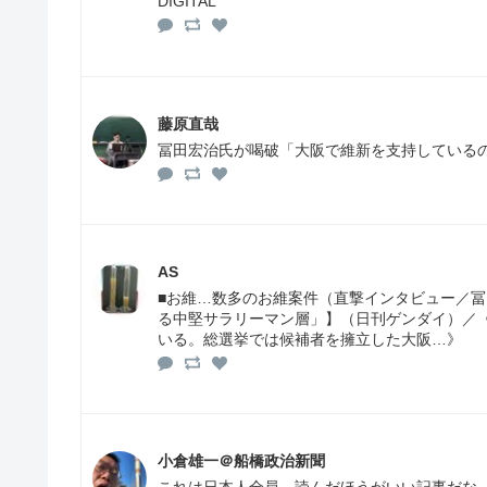
DIGITAL
藤原直哉
冨田宏治氏が喝破「大阪で維新を支持している
AS
■お維…数多のお維案件（直撃インタビュー／
る中堅サラリーマン層」】（日刊ゲンダイ）／
いる。総選挙では候補者を擁立した大阪…》
小倉雄一＠船橋政治新聞
これは日本人全員、読んだほうがいい記事だな