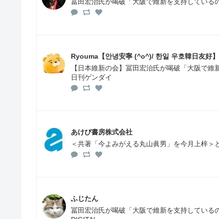
冨田宏治氏が喝破「大阪で維新を支持している
Ryouma【안녕安寧 (^o^)/ 한일 우호韓日友好】
【日本維新の会】冨田宏治氏が喝破「大阪で維
日刊ゲンダイ
あけび書房株式会社
＜共著「今よみがえる丸山眞男」を今月上梓＞と紹
ふじたん
冨田宏治氏が喝破「大阪で維新を支持している