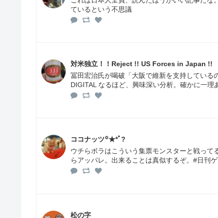
ているという不思議
対米独立！！Reject !! US Forces in Japan !!
冨田宏治氏が喝破「大阪で維新を支持している
DIGITAL なるほど、興味深い分析。確かに一理
ココナッツ꙳★*ﾟ?
ウチらボラはこういう集票モンスターと戦って
らアッパレ。出来ることは真似するぞ。#日刊ゲンダ
松の字