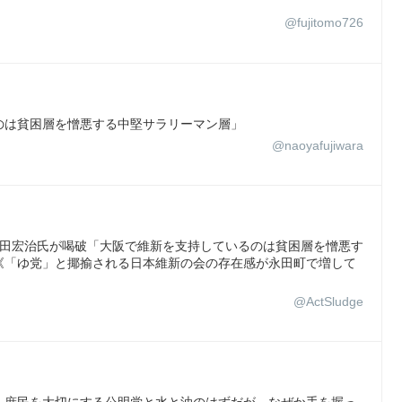
@fujitomo726
のは貧困層を憎悪する中堅サラリーマン層」
@naoyafujiwara
冨田宏治氏が喝破「大阪で維新を支持しているのは貧困層を憎悪す
《「ゆ党」と揶揄される日本維新の会の存在感が永田町で増して
@ActSludge
。庶民を大切にする公明党と水と油のはずだが、なぜか手を握っ