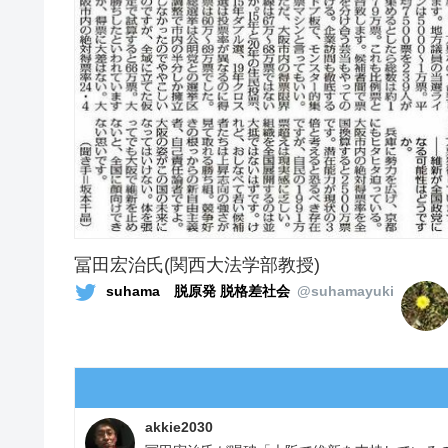
冨田宏治氏(関西大法学部教授)
suhama 脱原発 脱格差社会
@suhamayuki
akkie2030