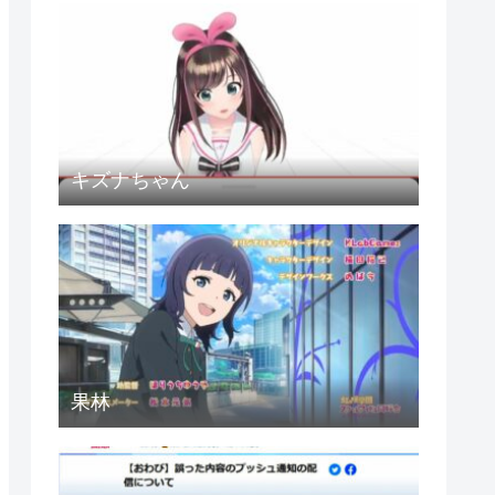
キズナちゃん
果林